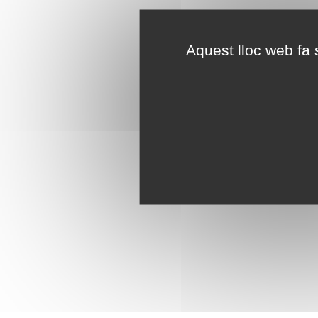
Aquest lloc web fa s