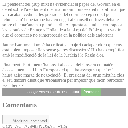
El president del grup mixt ha evidenciat el paper del Govern en el
debat sobre l'avortament o el matrimoni homosexual i ha afirmat que
van acabar 'cedint a les pressions del copríncep episcopal per
rebutjar-ho' i que també havien negat al Consell de Joves debatre
sobre el tema:'anem a pitjor' ha dit. A aquesta actitud ha contraposat
les paraules de François Hollande a la plaça del Poble quan va dir
que el copríncep no s'interposaria en la política dels andorrans.
Jaume Bartumeu també ha criticat la 'majoria aclaparadora que ens
està volent imposar lleis sense gaires discussions' Ho ha exemplificat
amb la modificació de la llei de la Justícia i la Regla d'or.
Finalment, Bartumeu s'ha posat al costat del Govern en matèria
d'acostament ala Unió Europea del qual ha assegurat que 'no hi
haurà gaire marge de negociació'. El president del grup mixt ha clos
el seu discurs dient que 'treballarem per impedir que facin retrocedir
les llibertats'.
Permetre
Google Adsense està deshabilitat.
Comentaris
Afegir nou comentari
CONTACTA AMB NOSALTRES