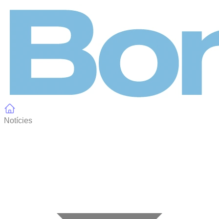
Panell de gestió de galetes
Notícies