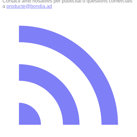
Contacti amb nosaltres per publicitat o qüestions comercials
a
producte@bondia.ad