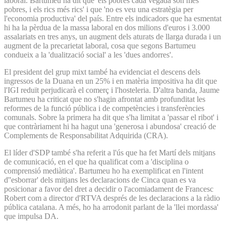
laboral. Bartumeu ha dit que 'els pobres cada vegada són més
pobres, i els rics més rics' i que 'no es veu una estratègia per
l'economia productiva' del país. Entre els indicadors que ha esmentat
hi ha la pèrdua de la massa laboral en dos milions d'euros i 3.000
assalariats en tres anys, un augment dels aturats de llarga durada i un
augment de la precarietat laboral, cosa que segons Bartumeu
condueix a la 'dualització social' a les 'dues andorres'.
El president del grup mixt també ha evidenciat el descens dels
ingressos de la Duana en un 25% i en matèria impositiva ha dit que
l'IGI reduït perjudicarà el comerç i l'hosteleria. D'altra banda, Jaume
Bartumeu ha criticat que no s'hagin afrontat amb profunditat les
reformes de la funció pública i de competències i transferències
comunals. Sobre la primera ha dit que s'ha limitat a 'passar el ribot' i
que contràriament hi ha hagut una 'generosa i abundosa' creació de
Complements de Responsabilitat Adquirida (CRA).
El líder d'SDP també s'ha referit a l'ús que ha fet Martí dels mitjans
de comunicació, en el que ha qualificat com a 'disciplina o
comprensió mediàtica'. Bartumeu ho ha exemplificat en l'intent
d''esborrar' dels mitjans les declaracions de Cinca quan es va
posicionar a favor del dret a decidir o l'acomiadament de Francesc
Robert com a director d'RTVA després de les declaracions a la ràdio
pública catalana. A més, ho ha arrodonit parlant de la 'llei mordassa'
que impulsa DA.