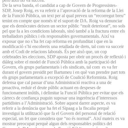
però això no va succeir.
De la seva banda, el candidat a cap de Govern de Progressistes-
SDP, Josep Roig, es va referir a l’aprovació de la reforma de la Llei
de la Funció Pública, un text per al qual preveu un “recorregut breu”
tenint en compte que només té el suport de DA. Roig va denunciar
que els demòcrates deixen un sector públic “molt deteriorat”, no sols
pel que fa a les condicions laborals, sinó també a la fractura entre els
treballadors públics i els responsables governamentals. Així va
exposar que no s’ha fet cap reforma en profunditat i que en la
modificació s’hi encobreix una retallada de drets, tal com va succeir
amb el Codi de relacions laborals. És per això que, un cop
celebrades les eleccions, SDP aposta per obrir un procés de reflexió i
diàleg sobre el model de Funció Pública amb la participació del
Govern, els grups parlamentaris i els sindicats, tal com es va fer
durant el govern presidit per Bartumeu i en què van prendre part tots
els grups parlamentaris a excepció de Coalició Reformista. Roig
defensa que cal passar d’una Administració reactiva a una de
proactiva, reduir el deute públic actuant en despeses de
funcionament inútils, i delimitar la Funció Pública per evitar que els
càrrecs de confiança puguin suposar una ingerència d’interessos
partidistes a l’Administració. Sobre aquest darrer aspecte, es va
referir a la denúncia que ha fet el Sipaag a la fiscalia perquè
investigui la utilització que fa el Govern del personal de relació
especial, un fet que considera que “no és normal”. Així mateix es va
mostrar preocupat perquè algun dels responsables polítics del