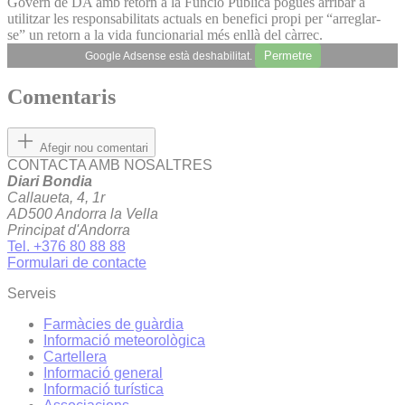
Govern de DA amb retorn a la Funció Pública pogués arribar a
utilitzar les responsabilitats actuals en benefici propi per “arreglar-
se” un retorn a la vida funcionarial més enllà del càrrec.
Permetre
Google Adsense està deshabilitat.
Comentaris
Afegir nou comentari
CONTACTA AMB NOSALTRES
Diari Bondia
Callaueta, 4, 1r
AD500 Andorra la Vella
Principat d'Andorra
Tel. +376 80 88 88
Formulari de contacte
Serveis
Farmàcies de guàrdia
Informació meteorològica
Cartellera
Informació general
Informació turística