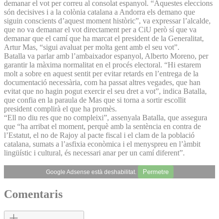
demanar el vot per correu al consolat espanyol. “Aquestes eleccions
són decisives i a la colònia catalana a Andorra els demano que
siguin conscients d’aquest moment històric”, va expressar l’alcalde,
que no va demanar el vot directament per a CiU però sí que va
demanar que el camí que ha marcat el president de la Generalitat,
Artur Mas, “sigui avaluat per molta gent amb el seu vot”.
Batalla va parlar amb l’ambaixador espanyol, Alberto Moreno, per
garantir la màxima normalitat en el procés electoral. “Hi estarem
molt a sobre en aquest sentit per evitar retards en l’entrega de la
documentació necessària, com ha passat altres vegades, que han
evitat que no hagin pogut exercir el seu dret a vot”, indica Batalla,
que confia en la paraula de Mas que si torna a sortir escollit
president complirà el que ha promès.
“Ell no diu res que no compleixi”, assenyala Batalla, que assegura
que “ha arribat el moment, perquè amb la sentència en contra de
l’Estatut, el no de Rajoy al pacte fiscal i el clam de la població
catalana, sumats a l’asfixia econòmica i el menyspreu en l’àmbit
lingüístic i cultural, és necessari anar per un camí diferent”.
Permetre
Google Adsense està deshabilitat.
Comentaris