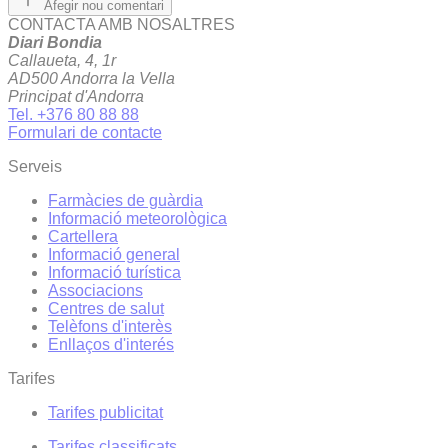
Afegir nou comentari
CONTACTA AMB NOSALTRES
Diari Bondia
Callaueta, 4, 1r
AD500 Andorra la Vella
Principat d'Andorra
Tel. +376 80 88 88
Formulari de contacte
Serveis
Farmàcies de guàrdia
Informació meteorològica
Cartellera
Informació general
Informació turística
Associacions
Centres de salut
Telèfons d'interès
Enllaços d'interés
Tarifes
Tarifes publicitat
Tarifes classificats