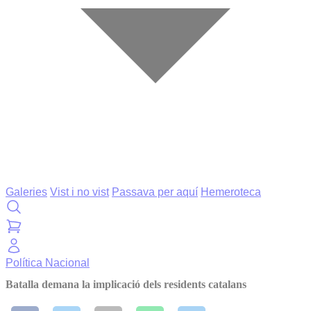
Galeries
Vist i no vist
Passava per aquí
Hemeroteca
Política
Nacional
Batalla demana la implicació dels residents catalans