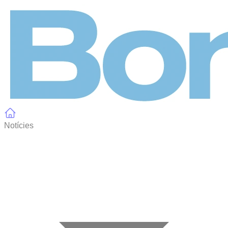
Panell de gestió de galetes
Notícies