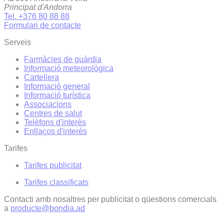
Principat d'Andorra
Tel. +376 80 88 88
Formulari de contacte
Serveis
Farmàcies de guàrdia
Informació meteorològica
Cartellera
Informació general
Informació turística
Associacions
Centres de salut
Telèfons d'interès
Enllaços d'interés
Tarifes
Tarifes publicitat
Tarifes classificats
Contacti amb nosaltres per publicitat o qüestions comercials
a
producte@bondia.ad