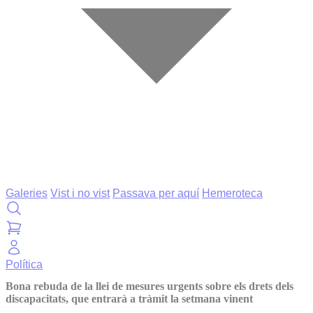
Galeries
Vist i no vist
Passava per aquí
Hemeroteca
Política
Bona rebuda de la llei de mesures urgents sobre els drets dels
discapacitats, que entrarà a tràmit la setmana vinent