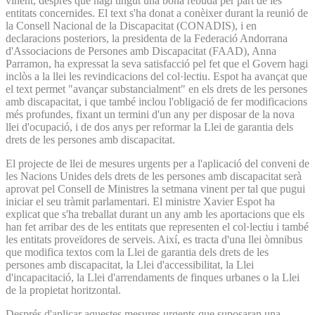
vinent, després que hagi tingut una bona rebuda per part de les
entitats concernides. El text s'ha donat a conèixer durant la reunió de
la Consell Nacional de la Discapacitat (CONADIS), i en
declaracions posteriors, la presidenta de la Federació Andorrana
d'Associacions de Persones amb Discapacitat (FAAD), Anna
Parramon, ha expressat la seva satisfacció pel fet que el Govern hagi
inclòs a la llei les revindicacions del col·lectiu. Espot ha avançat que
el text permet "avançar substancialment" en els drets de les persones
amb discapacitat, i que també inclou l'obligació de fer modificacions
més profundes, fixant un termini d'un any per disposar de la nova
llei d'ocupació, i de dos anys per reformar la Llei de garantia dels
drets de les persones amb discapacitat.
El projecte de llei de mesures urgents per a l'aplicació del conveni de
les Nacions Unides dels drets de les persones amb discapacitat serà
aprovat pel Consell de Ministres la setmana vinent per tal que pugui
iniciar el seu tràmit parlamentari. El ministre Xavier Espot ha
explicat que s'ha treballat durant un any amb les aportacions que els
han fet arribar des de les entitats que representen el col·lectiu i també
les entitats proveïdores de serveis. Així, es tracta d'una llei òmnibus
que modifica textos com la Llei de garantia dels drets de les
persones amb discapacitat, la Llei d'accessibilitat, la Llei
d'incapacitació, la Llei d'arrendaments de finques urbanes o la Llei
de la propietat horitzontal.
Després d'aplicar aquestes mesures urgents que suposaran una