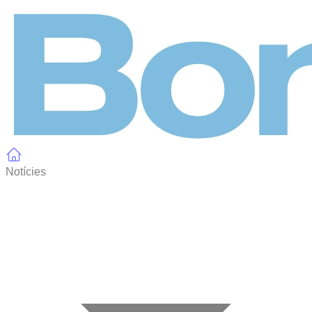
Panell de gestió de galetes
Notícies