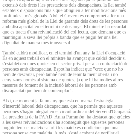
extensió dels drets i les prestacions dels discapacitats, la llei també
estableix disposicions finals que obliguen a fer modificacions més
profundes i més globals. Així, el Govern es compromet a fer una
reforma més global de la Llei de garantia dels drets de les persones
amb discapacitat en el termini de dos anys. El ministre ha recordat
que es tracta d'una reivindicació del col·lectiu, que demana que es
mantingui la seva llei pròpia a banda que es pugui fer una llei
d'igualtat de manera més transversal.
També caldrà modificar, en el termini d'un any, la Llei d'ocupació.
És en aquest treball on el ministre ha avançat que caldrà decidir si
s'estableixen unes quotes en el sector privat per a la contractació de
persones amb discapacitat. Espot ha indicat que "crec que no ho
hem de descartar, però també hem de tenir la ment oberta i no
cenyir-nos només al sistema de quotes, ja que hi ha moltes altres
mesures de foment de la inclusió laboral de les persones amb
discapacitat que hem de contemplar".
Així, de moment ja fa un any que està en marxa l'estratègia
d'inserció laboral dels discapacitats, que ha permès que aquestes
persones s'hagin integrat en el circuit ordinari del Servei d'Ocupació.
La presidenta de la FAAD, Anna Parramón, ha destacat que gràcies
a les seves reivindicacions s'ha aconseguit que aquestes persones
puguin tenir el mateix salari i les mateixes condicions que una
persona sense cap malaltia. A més, s'està acabant de perfilar el