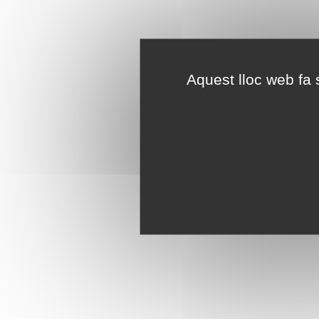
Aquest lloc web fa s