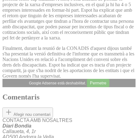
projecte de la xarxa d'empreses inclusives, en el qual ja hi ha 4 o 5
empreses interessades en formar-hi part. Espot ha explicat que amb
el retorn que tinguin de les empreses interessades acabaran de
perfilar els avantatges que tindran a l'hora de contractar una persona
amb discapacitat, que poden passar per incentius de tipus fiscal o de
cotitzacions socials, així com el reconeixement públic que tindran
pel fet de pertànyer a la xarxa.
Finalment, durant la reunió de la CONADIS d'aquest dijous també
s'ha presentat la versió definitiva de l'informe que es transmetrà a les
Nacions Unides en relació a l'acompliment del conveni sobre els
drets dels discapacitats. Espot ha indicat que es tracta d'un projecte
compartit, ja que s'ha nodrit de les aportacions de les entitats i que el
Govern només l'ha supervisat.
Permetre
Google Adsense està deshabilitat.
Comentaris
Afegir nou comentari
CONTACTA AMB NOSALTRES
Diari Bondia
Callaueta, 4, 1r
AD500 Andorra la Vella