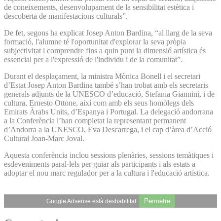
de coneixements, desenvolupament de la sensibilitat estètica i
descoberta de manifestacions culturals”.
De fet, segons ha explicat Josep Anton Bardina, “al llarg de la seva
formació, l'alumne té l'oportunitat d'explorar la seva pròpia
subjectivitat i comprendre fins a quin punt la dimensió artística és
essencial per a l'expressió de l'individu i de la comunitat”.
Durant el desplaçament, la ministra Mònica Bonell i el secretari
d’Estat Josep Anton Bardina també s’han trobat amb els secretaris
generals adjunts de la UNESCO d’educació, Stefania Giannini, i de
cultura, Ernesto Ottone, així com amb els seus homòlegs dels
Emirats Àrabs Units, d’Espanya i Portugal. La delegació andorrana
a la Conferència l’han completat la representant permanent
d’Andorra a la UNESCO, Eva Descarrega, i el cap d’àrea d’Acció
Cultural Joan-Marc Joval.
Aquesta conferència inclou sessions plenàries, sessions temàtiques i
esdeveniments paral·lels per guiar als participants i als estats a
adoptar el nou marc regulador per a la cultura i l'educació artística.
Permetre
Google Adsense està deshabilitat.