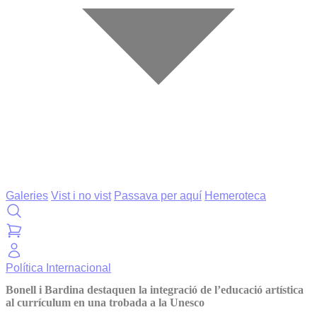
Galeries
Vist i no vist
Passava per aquí
Hemeroteca
Política
Internacional
Bonell i Bardina destaquen la integració de l’educació artística
al currículum en una trobada a la Unesco