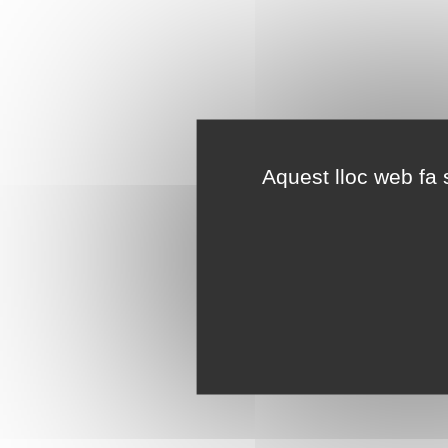
Aquest lloc web fa s