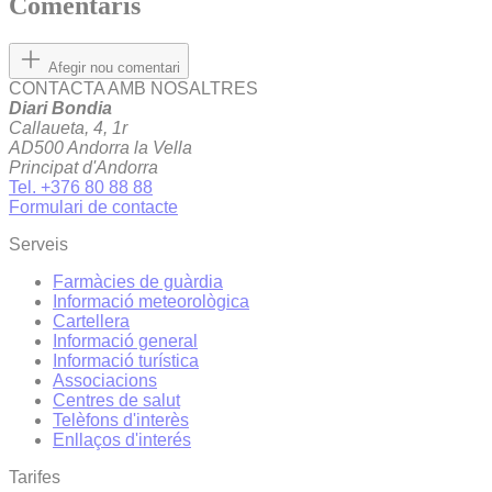
Comentaris
Afegir nou comentari
CONTACTA AMB NOSALTRES
Diari Bondia
Callaueta, 4, 1r
AD500 Andorra la Vella
Principat d'Andorra
Tel. +376 80 88 88
Formulari de contacte
Serveis
Farmàcies de guàrdia
Informació meteorològica
Cartellera
Informació general
Informació turística
Associacions
Centres de salut
Telèfons d'interès
Enllaços d'interés
Tarifes