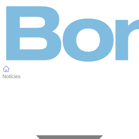
Panell de gestió de galetes
Notícies