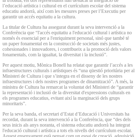
la trobada, els dos representants han destacat la integració de
l’educació artística i cultural en el currículum escolar del sistema
educatiu andorrà, així com les mesures preses per l’Executiu per
garantir un accés equitatiu a la cultura.
La titular de Cultura ha assegurat durant la seva intervenció a la
Conferència que “l'accés equitatiu a l'educació cultural i artística no
només és essencial per a l'enriquiment personal, sinó que també té
un paper fonamental en la construcció de societats més justes,
cohesionades i innovadores, i contribueix a la promoció dels valors
fonamentals, com la igualtat, la diversitat i la inclusió”.
Per aquest motiu, Mònica Bonell ha relatat que garantir l’accés a les
infraestructures culturals i artístiques és “una qüestió prioritària per al
Ministeri de Cultura i que s’integra en el disseny de les nostres
infraestructures i dels nostres programes de dinamització”. A més, la
ministra de Cultura ha remarcat la voluntat del Ministeri de “garantir
la representació i inclusió de la diversitat d'expressions culturals en
els programes educatius, evitant així la marginació dels grups
minoritaris”.
Per la seva banda, el secretari d’Estat d’Educació i Universitats ha
recordat, durant la seva intervenció a la Conferència, que “des dels
seus inicis als anys noranta, el sistema educatiu andorrà ha integrat
l'educació cultural i artística a tots els nivells del currículum escolar.
Aquest ensenyament està pensat com un espai de creació, adquisició