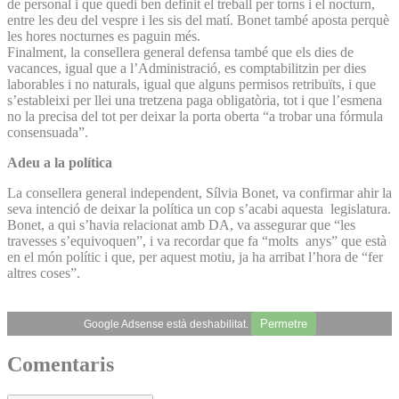
de personal i que quedi ben definit el treball per torns i el nocturn,
entre les deu del vespre i les sis del matí. Bonet també aposta perquè
les hores nocturnes es paguin més.
Finalment, la consellera general defensa també que els dies de
vacances, igual que a l’Administració, es comptabilitzin per dies
laborables i no naturals, igual que alguns permisos retribuïts, i que
s’estableixi per llei una tretzena paga obligatòria, tot i que l’esmena
no la precisa del tot per deixar la porta oberta “a trobar una fórmula
consensuada”.
Adeu a la política
La consellera general independent, Sílvia Bonet, va confirmar ahir la
seva intenció de deixar la política un cop s’acabi aquesta legislatura.
Bonet, a qui s’havia relacionat amb DA, va assegurar que “les
travesses s’equivoquen”, i va recordar que fa “molts anys” que està
en el món polític i que, per aquest motiu, ja ha arribat l’hora de “fer
altres coses”.
Permetre
Google Adsense està deshabilitat.
Comentaris