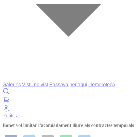
Galeries
Vist i no vist
Passava per aquí
Hemeroteca
Política
Bonet vol limitar l’acomiadament lliure als contractes temporals