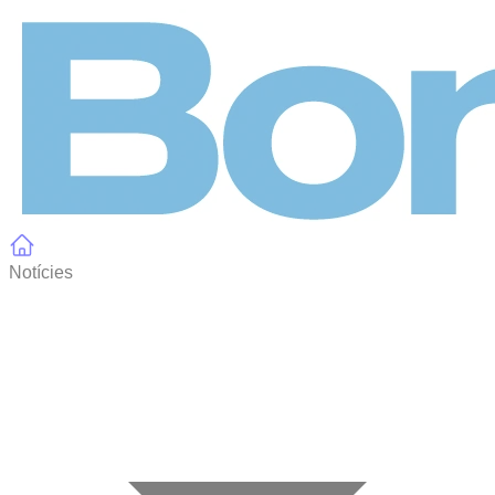
Panell de gestió de galetes
Notícies