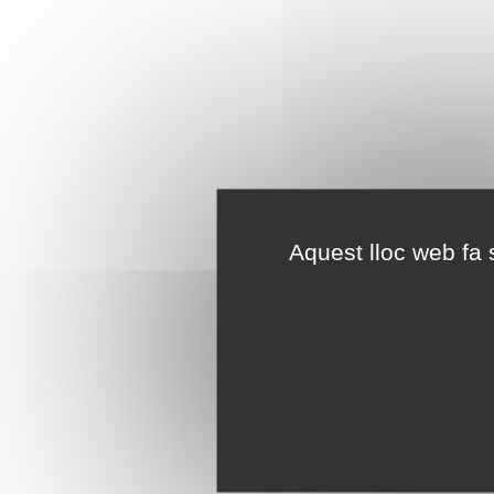
Aquest lloc web fa s