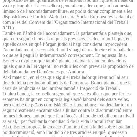
proposició de llei qualificada de relacions laborals i que ella mateixa
va explicar ahir. La consellera general considera que, amb aquesta
limitació de l’acomiadament lliure, es podrà donar compliment a les
disposicions de l’article 24 de la Carta Social Europea revisada, així
com a les del Conveni de l’Organització Internacional del Treball
(OIT).
També en l’àmbit de l’acomiadament, la parlamentària planteja que,
quan no segueixi tots els requisits previstos, es declari nul i que, en
aquells casos en què l’òrgan judicial hagi considerat improcedent
l’acomiadament, es consideri nul i s’hagi de readmetre el treballador
o que se li pagui la indemnització corresponent. En aquesta línia,
Bonet va explicar que també planteja deixar les indemnitzacions
iguals que a la llei vigent i no reduir-les com preveu la proposició de
llei elaborada per Demòcrates per Andorra.
Així mateix i, en el cas que sigui el treballador qui renunciï al seu
lloc de feina per incompliments de l’empresa, Bonet planteja que la
carta de renúncia es faci arribar també a Inspecció de Treball.
D’altra banda, la consellera general, que va explicar que per fer les
esmenes ha tingut en compte la legislació laboral dels estats veïns,
però també de països com Islàndia o Luxemburg, va detallar tot un
seguit d’esmenes encaminades a lluitar contra la discriminació entre
homes i dones, tant pel que fa a l’accés al lloc de treball com a nivell
salarial, i per facilitar la conciliació de la vida laboral i familiar.
Així, Bonet proposa la creació d’un nou títol a la llei sobre igualtat i
no discriminació, amb l’addició de tres articles en què quedessin