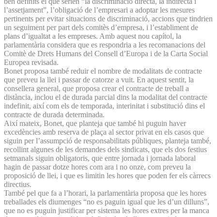
ben definits el que serien “la discriminació directa, la indirecta i
l’assetjament”, l’obligació de l’empresari a adoptar les mesures
pertinents per evitar situacions de discriminació, accions que tindrien
un seguiment per part dels comitès d’empresa, i l’establiment de
plans d’igualtat a les empreses. Amb aquest nou capítol, la
parlamentària considera que es respondria a les recomanacions del
Comitè de Drets Humans del Consell d’Europa i de la Carta Social
Europea revisada.
Bonet proposa també reduir el nombre de modalitats de contracte
que preveu la llei i passar de catorze a vuit. En aquest sentit, la
consellera general, que proposa crear el contracte de treball a
distància, inclou el de durada parcial dins la modalitat del contracte
indefinit, així com els de temporada, interinitat i substitució dins el
contracte de durada determinada.
Així mateix, Bonet, que planteja que també hi puguin haver
excedències amb reserva de plaça al sector privat en els casos que
siguin per l’assumpció de responsabilitats públiques, planteja també,
recollint algunes de les demandes dels sindicats, que els dos festius
setmanals siguin obligatoris, que entre jornada i jornada laboral
hagin de passar dotze hores com ara i no onze, com preveu la
proposició de llei, i que es limitin les hores que poden fer els càrrecs
directius.
També pel que fa a l’horari, la parlamentària proposa que les hores
treballades els diumenges “no es paguin igual que les d’un dilluns”,
que no es puguin justificar per sistema les hores extres per la manca