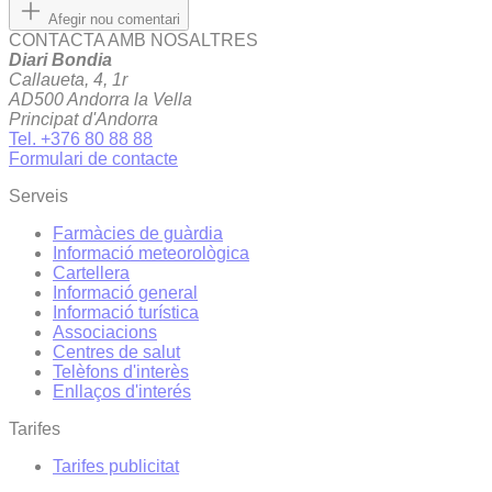
Afegir nou comentari
CONTACTA AMB NOSALTRES
Diari Bondia
Callaueta, 4, 1r
AD500 Andorra la Vella
Principat d'Andorra
Tel. +376 80 88 88
Formulari de contacte
Serveis
Farmàcies de guàrdia
Informació meteorològica
Cartellera
Informació general
Informació turística
Associacions
Centres de salut
Telèfons d'interès
Enllaços d'interés
Tarifes
Tarifes publicitat