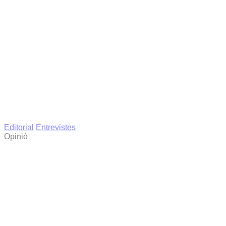
Editorial
Entrevistes
Opinió