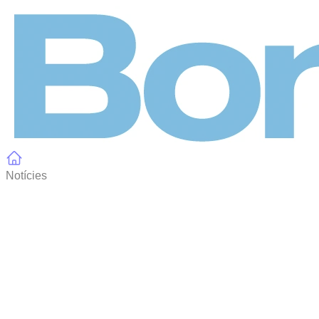
Panell de gestió de galetes
Notícies