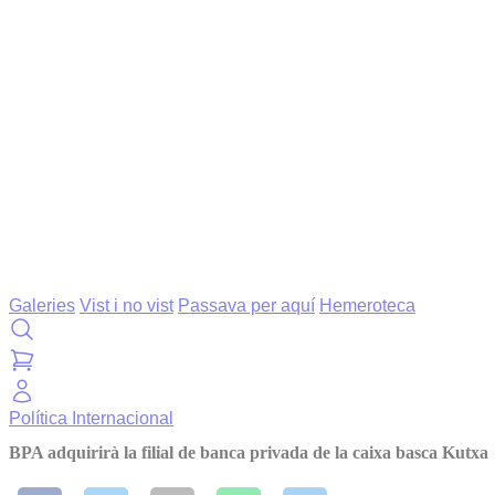
Galeries
Vist i no vist
Passava per aquí
Hemeroteca
Política
Internacional
BPA adquirirà la filial de banca privada de la caixa basca Kutxa