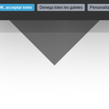
K, acceptar totes
Denega totes les galetes
Personalit