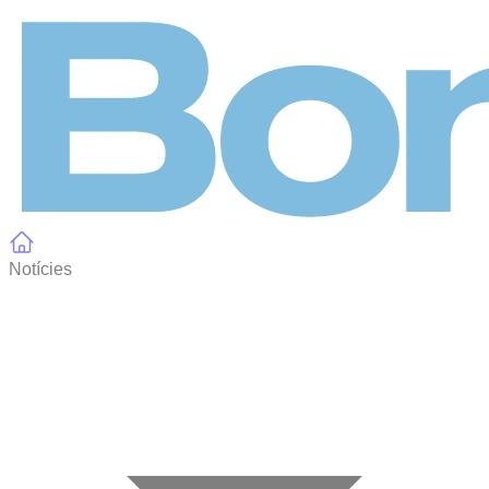
Panell de gestió de galetes
Notícies