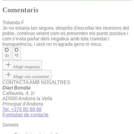
Comentaris
Yolanda F
Jo no estaria tan segura, després d'escoltar les reunions del
poble, continuo veient com es presenten els punts positius i
com s'evita parlar dels negatius amb tota claredat i
transparència, i això no m'agrada gens ni mica.
👍
👎
Afegir resposta
Afegir nou comentari
CONTACTA AMB NOSALTRES
Diari Bondia
Callaueta, 4, 1r
AD500 Andorra la Vella
Principat d'Andorra
Tel. +376 80 88 88
Formulari de contacte
Serveis