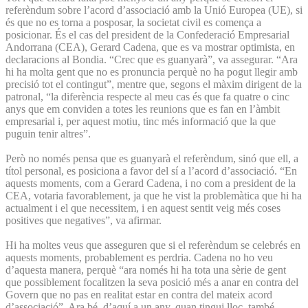
referèndum sobre l’acord d’associació amb la Unió Europea (UE), si
és que no es torna a posposar, la societat civil es comença a
posicionar. És el cas del president de la Confederació Empresarial
Andorrana (CEA), Gerard Cadena, que es va mostrar optimista, en
declaracions al Bondia. “Crec que es guanyarà”, va assegurar. “Ara
hi ha molta gent que no es pronuncia perquè no ha pogut llegir amb
precisió tot el contingut”, mentre que, segons el màxim dirigent de la
patronal, “la diferència respecte al meu cas és que fa quatre o cinc
anys que em conviden a totes les reunions que es fan en l’àmbit
empresarial i, per aquest motiu, tinc més informació que la que
puguin tenir altres”.
Però no només pensa que es guanyarà el referèndum, sinó que ell, a
títol personal, es posiciona a favor del sí a l’acord d’associació. “En
aquests moments, com a Gerard Cadena, i no com a president de la
CEA, votaria favorablement, ja que he vist la problemàtica que hi ha
actualment i el que necessitem, i en aquest sentit veig més coses
positives que negatives”, va afirmar.
Hi ha moltes veus que asseguren que si el referèndum se celebrés en
aquests moments, probablement es perdria. Cadena no ho veu
d’aquesta manera, perquè “ara només hi ha tota una sèrie de gent
que possiblement focalitzen la seva posició més a anar en contra del
Govern que no pas en realitat estar en contra del mateix acord
d’associació”. Ara bé, d’aquí a un any, quan tingui lloc, també