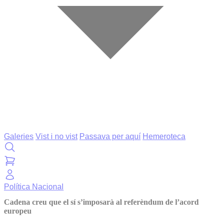
Galeries
Vist i no vist
Passava per aquí
Hemeroteca
Política
Nacional
Cadena creu que el sí s’imposarà al referèndum de l’acord
europeu