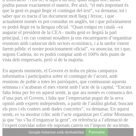
podria passar exactament el mateix. Per això, “el més important és
que la gent es pugui llegir el contingut del text”, va demanar, tot i
saber que es tracta d’un document molt llarg i feixuc, i que
actualment només es pot consultar en anglès, tot i que pròximament
es podrà llegir en la llengua oficial. “Quan estigui en català –va
augurar el president de la CEA– molta gent es llegirà la part
principal, i en cas contrari nosaltres ja ens encarreguem d’organitzar
reunions amb cadascun dels sectors econòmics, i a la tardor vinent
farem públic el nostre posicionament oficial”, va anunciar, tot i que,
segons Cadena, no es podrà comptar amb el 100% dels punts de
vista dels empresaris, però sí de la majoria.
En aquests moments, el Govern es troba en plena campanya
informativa i participativa sobre el contingut de l’acord, amb
reunions de poble a totes les parròquies, que continuaran aquesta
setmana i s’acabaran el mes vinent amb l’acte de la capital. “Encara
falta feina per fer en aquest sentit, ja que ara només es comunica des
d’una part, el Govern, i falta que l’empresariat pugui dir la seva
opinió amb experts independents, a partir de l’anàlisi global, buscant
els pros i els contres amb dades concretes”, va demanar. En aquest
sentit, es va mostrar crític amb l’acte organitzat per Carine Montaner,
ja que “no s’ha d’enganyar la gent”, en referència a l’afirmació de
l’expert convidat sobre els suposats canvis en l’impost de societats.
Permetre
Google Adsense està deshabilitat.