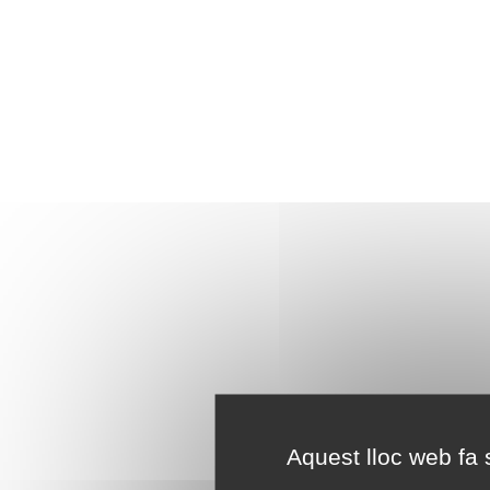
Aquest lloc web fa s