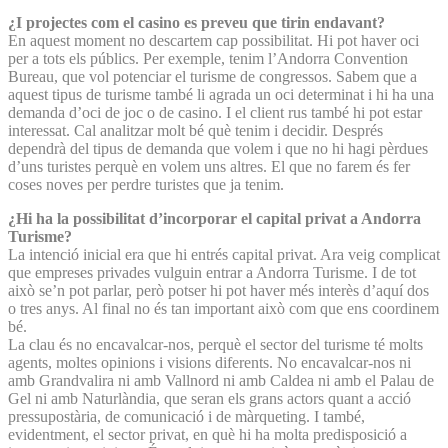
¿I projectes com el casino es preveu que tirin endavant?
En aquest moment no descartem cap possibilitat. Hi pot haver oci
per a tots els públics. Per exemple, tenim l’Andorra Convention
Bureau, que vol potenciar el turisme de congressos. Sabem que a
aquest tipus de turisme també li agrada un oci determinat i hi ha una
demanda d’oci de joc o de casino. I el client rus també hi pot estar
interessat. Cal analitzar molt bé què tenim i decidir. Després
dependrà del tipus de demanda que volem i que no hi hagi pèrdues
d’uns turistes perquè en volem uns altres. El que no farem és fer
coses noves per perdre turistes que ja tenim.
¿Hi ha la possibilitat d’incorporar el capital privat a Andorra
Turisme?
La intenció inicial era que hi entrés capital privat. Ara veig complicat
que empreses privades vulguin entrar a Andorra Turisme. I de tot
això se’n pot parlar, però potser hi pot haver més interès d’aquí dos
o tres anys. Al final no és tan important això com que ens coordinem
bé.
La clau és no encavalcar-nos, perquè el sector del turisme té molts
agents, moltes opinions i visions diferents. No encavalcar-nos ni
amb Grandvalira ni amb Vallnord ni amb Caldea ni amb el Palau de
Gel ni amb Naturlàndia, que seran els grans actors quant a acció
pressupostària, de comunicació i de màrqueting. I també,
evidentment, el sector privat, en què hi ha molta predisposició a