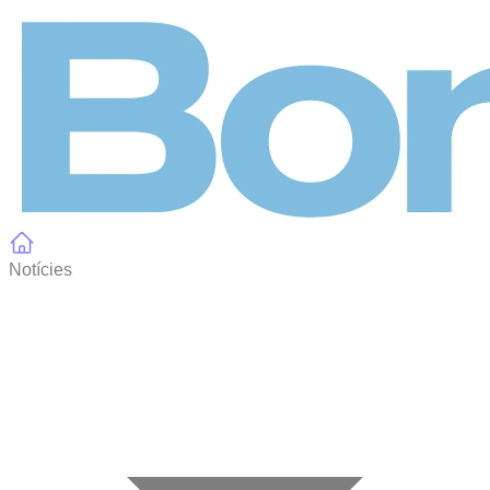
Panell de gestió de galetes
Notícies