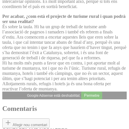
intercanviar opinions. És molt important això, perquè si tots ens
coordinem bé el país en sortirà beneficiat.
Per acabar, ¿com està el projecte de turisme rural i quan podrà
ser una realitat?
És sobre la taula. Hi ha un grup de treball de turisme amb
l’associació de pagesos i ramaders i també els rebrem a finals
d’estiu. Ara comencem a encetar aquestes lleis que eren sobre la
taula, i que cal intentar tancar abans de final d’any, perquè és una
oferta que no tenim i que fa anys que hauríem d’haver tingut, perquè
s’ha demostrat l’èxit a Catalunya, sobretot, i és una font de
generació de treball i de riquesa, pel que fa a reformes.
Hi ha molts més punts a favor que en contra, i pot aportar molt al
turisme de muntanya, tot i que no és l’únic. Turisme rural, refugis de
muntanya, hotels i també els càmpings, que no és un sector, aquest
últim, que s’hagi potenciat i per ara tenim altres prioritats.
Allotjaments rurals, refugis i hotels ja és una bona oferta per
reactivar l’oferta de muntanya.
Permetre
Google Adsense està deshabilitat.
Comentaris
Afegir nou comentari