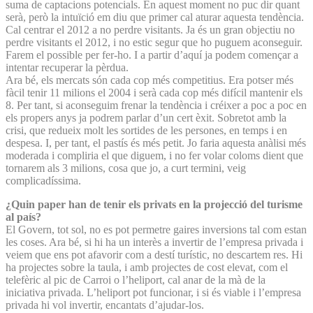
suma de captacions potencials. En aquest moment no puc dir quant
serà, però la intuïció em diu que primer cal aturar aquesta tendència.
Cal centrar el 2012 a no perdre visitants. Ja és un gran objectiu no
perdre visitants el 2012, i no estic segur que ho puguem aconseguir.
Farem el possible per fer-ho. I a partir d’aquí ja podem començar a
intentar recuperar la pèrdua.
Ara bé, els mercats són cada cop més competitius. Era potser més
fàcil tenir 11 milions el 2004 i serà cada cop més difícil mantenir els
8. Per tant, si aconseguim frenar la tendència i créixer a poc a poc en
els propers anys ja podrem parlar d’un cert èxit. Sobretot amb la
crisi, que redueix molt les sortides de les persones, en temps i en
despesa. I, per tant, el pastís és més petit. Jo faria aquesta anàlisi més
moderada i compliria el que diguem, i no fer volar coloms dient que
tornarem als 3 milions, cosa que jo, a curt termini, veig
complicadíssima.
¿Quin paper han de tenir els privats en la projecció del turisme
al país?
El Govern, tot sol, no es pot permetre gaires inversions tal com estan
les coses. Ara bé, si hi ha un interès a invertir de l’empresa privada i
veiem que ens pot afavorir com a destí turístic, no descartem res. Hi
ha projectes sobre la taula, i amb projectes de cost elevat, com el
telefèric al pic de Carroi o l’heliport, cal anar de la mà de la
iniciativa privada. L’heliport pot funcionar, i si és viable i l’empresa
privada hi vol invertir, encantats d’ajudar-los.