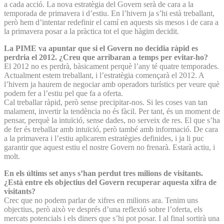
a cada acció. La nova estratègia del Govern serà de cara a la
temporada de primavera i d’estiu. En l’hivern ja s’hi està treballant,
però hem d’intentar redefinir el camí en aquests sis mesos i de cara a
la primavera posar a la pràctica tot el que hàgim decidit.
La PIME va apuntar que si el Govern no decidia ràpid es
perdria el 2012. ¿Creu que arribaran a temps per evitar-ho?
El 2012 no es perdrà, bàsicament perquè l’any té quatre temporades.
Actualment estem treballant, i l’estratègia començarà el 2012. A
l’hivern ja haurem de negociar amb operadors turístics per veure què
podem fer a l’estiu pel que fa a oferta.
Cal treballar ràpid, però sense precipitar-nos. Si les coses van tan
malament, invertir la tendència no és fàcil. Per tant, és un moment de
pensar, perquè la intuïció, sense dades, no serveix de res. El que s’ha
de fer és treballar amb intuïció, però també amb informació. De cara
a la primavera i l’estiu aplicarem estratègies definides, i ja li puc
garantir que aquest estiu el nostre Govern no frenarà. Estarà actiu, i
molt.
En els últims set anys s’han perdut tres milions de visitants.
¿Està entre els objectius del Govern recuperar aquesta xifra de
visitants?
Crec que no podem parlar de xifres en milions ara. Tenim uns
objectius, però això ve després d’una reflexió sobre l’oferta, els
mercats potencials i els diners que s’hi pot posar. I al final sortirà una