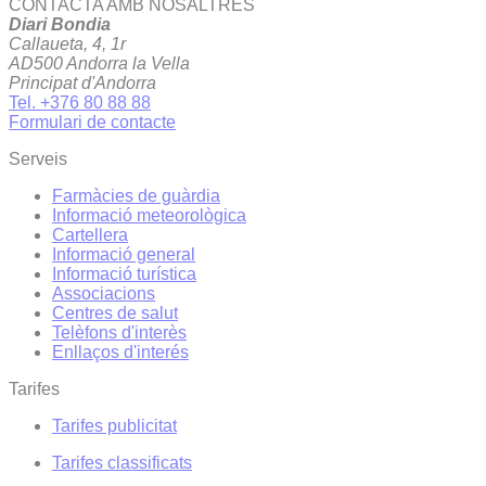
CONTACTA AMB NOSALTRES
Diari Bondia
Callaueta, 4, 1r
AD500 Andorra la Vella
Principat d'Andorra
Tel. +376 80 88 88
Formulari de contacte
Serveis
Farmàcies de guàrdia
Informació meteorològica
Cartellera
Informació general
Informació turística
Associacions
Centres de salut
Telèfons d'interès
Enllaços d'interés
Tarifes
Tarifes publicitat
Tarifes classificats