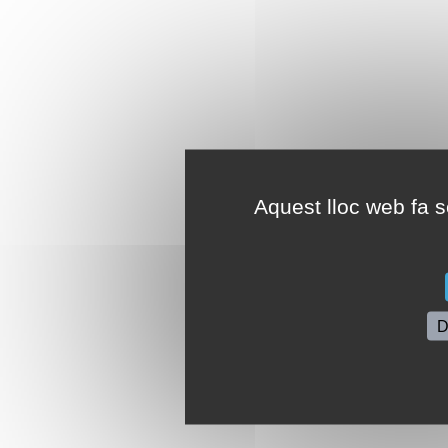
Aquest lloc web fa se
D