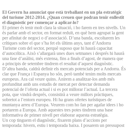
El Govern ha anunciat que està treballant en un pla estratègic
del turisme 2012-2014. ¿Quan creuen que podran tenir enllestit
el diagnòstic per començar a aplicar-lo?
El primer és tenir molt clara la situació, i ho farem en tres nivells. Un
és parlar amb el sector, en format reduït, en què hem agrupat la gent
per afinitat de negoci o d’associació. D’una banda, escoltarem les
crítiques sobre el que s’ha fet els últims anys, tant d’Andorra
Turisme com del sector, perquè suposo que hi haurà capacitat
d’autocrítica. Això s’allargarà unes dues setmanes i després hi haurà
una fase d’anàlisi, més extensa, fins a finals d’agost, de manera que
a principis de setembre tindrem el resultat d’aquest diagnòstic.
D’altra banda, caldrà definir els mercats potencials per a Andorra. És
clar que França i Espanya ho són, però també tenim molts mercats
europeus. Ara cal veure quins. Anirem a analitzar-los amb més
profunditat amb uns estudis de mercat per detectar demanda
potencial de l’oferta actual i si es pot millorar l’actual. La tercera
pota, que vindrà després, consistirà a veure millors pràctiques,
sobretot a l’entorn europeu. Hi ha grans ofertes turístiques de
muntanya arreu d’Europa. Veurem com ho fan per agafar idees i ho
portarem a Europa. Amb aquestes tres potes tindrem una base
informativa de primer nivell per elaborar aquesta estratègia.
Un cop tinguem el diagnòstic, fixarem plans d’accions per
temporada: hivern, estiu i temporada baixa. I posarem un pressupost