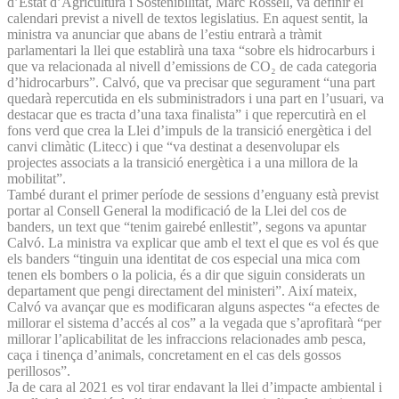
d’Estat d’Agricultura i Sostenibilitat, Marc Rossell, va definir el
calendari previst a nivell de textos legislatius. En aquest sentit, la
ministra va anunciar que abans de l’estiu entrarà a tràmit
parlamentari la llei que establirà una taxa “sobre els hidrocarburs i
que va relacionada al nivell d’emissions de CO₂ de cada categoria
d’hidrocarburs”. Calvó, que va precisar que segurament “una part
quedarà repercutida en els subministradors i una part en l’usuari, va
destacar que es tracta d’una taxa finalista” i que repercutirà en el
fons verd que crea la Llei d’impuls de la transició energètica i del
canvi climàtic (Litecc) i que “va destinat a desenvolupar els
projectes associats a la transició energètica i a una millora de la
mobilitat”.
També durant el primer període de sessions d’enguany està previst
portar al Consell General la modificació de la Llei del cos de
banders, un text que “tenim gairebé enllestit”, segons va apuntar
Calvó. La ministra va explicar que amb el text el que es vol és que
els banders “tinguin una identitat de cos especial una mica com
tenen els bombers o la policia, és a dir que siguin considerats un
departament que pengi directament del ministeri”. Així mateix,
Calvó va avançar que es modificaran alguns aspectes “a efectes de
millorar el sistema d’accés al cos” a la vegada que s’aprofitarà “per
millorar l’aplicabilitat de les infraccions relacionades amb pesca,
caça i tinença d’animals, concretament en el cas dels gossos
perillosos”.
Ja de cara al 2021 es vol tirar endavant la llei d’impacte ambiental i