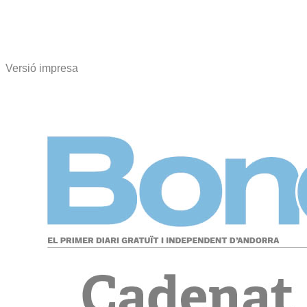
Versió impresa