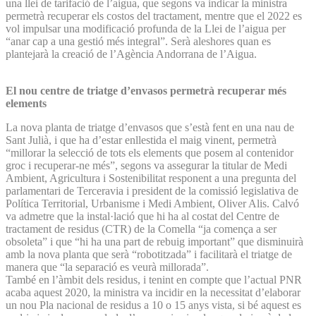
una llei de tarifació de l’aigua, que segons va indicar la ministra
permetrà recuperar els costos del tractament, mentre que el 2022 es
vol impulsar una modificació profunda de la Llei de l’aigua per
“anar cap a una gestió més integral”. Serà aleshores quan es
plantejarà la creació de l’Agència Andorrana de l’Aigua.
El nou centre de triatge d’envasos permetrà recuperar més
elements
La nova planta de triatge d’envasos que s’està fent en una nau de
Sant Julià, i que ha d’estar enllestida el maig vinent, permetrà
“millorar la selecció de tots els elements que posem al contenidor
groc i recuperar-ne més”, segons va assegurar la titular de Medi
Ambient, Agricultura i Sostenibilitat responent a una pregunta del
parlamentari de Terceravia i president de la comissió legislativa de
Política Territorial, Urbanisme i Medi Ambient, Oliver Alis. Calvó
va admetre que la instal·lació que hi ha al costat del Centre de
tractament de residus (CTR) de la Comella “ja comença a ser
obsoleta” i que “hi ha una part de rebuig important” que disminuirà
amb la nova planta que serà “robotitzada” i facilitarà el triatge de
manera que “la separació es veurà millorada”.
També en l’àmbit dels residus, i tenint en compte que l’actual PNR
acaba aquest 2020, la ministra va incidir en la necessitat d’elaborar
un nou Pla nacional de residus a 10 o 15 anys vista, si bé aquest es