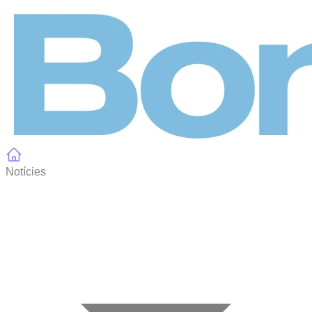
Panell de gestió de galetes
Notícies