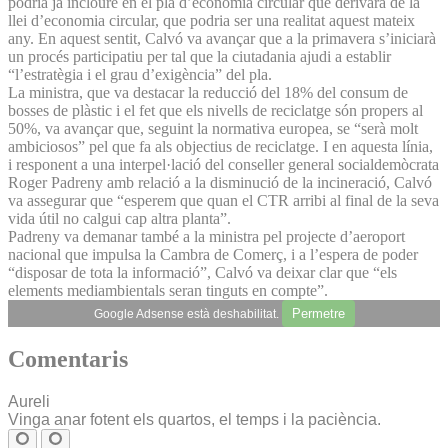
podria ja incloure en el pla d’economia circular que derivarà de la
llei d’economia circular, que podria ser una realitat aquest mateix
any. En aquest sentit, Calvó va avançar que a la primavera s’iniciarà
un procés participatiu per tal que la ciutadania ajudi a establir
“l’estratègia i el grau d’exigència” del pla.
La ministra, que va destacar la reducció del 18% del consum de
bosses de plàstic i el fet que els nivells de reciclatge són propers al
50%, va avançar que, seguint la normativa europea, se “serà molt
ambiciosos” pel que fa als objectius de reciclatge. I en aquesta línia,
i responent a una interpel·lació del conseller general socialdemòcrata
Roger Padreny amb relació a la disminució de la incineració, Calvó
va assegurar que “esperem que quan el CTR arribi al final de la seva
vida útil no calgui cap altra planta”.
Padreny va demanar també a la ministra pel projecte d’aeroport
nacional que impulsa la Cambra de Comerç, i a l’espera de poder
“disposar de tota la informació”, Calvó va deixar clar que “els
elements mediambientals seran tinguts en compte”.
Permetre
Google Adsense està deshabilitat.
Comentaris
Aureli
Vinga anar fotent els quartos, el temps i la paciència.