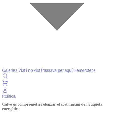
Galeries
Vist i no vist
Passava per aquí
Hemeroteca
Política
Calvó es compromet a rebaixar el cost màxim de l’etiqueta
energètica