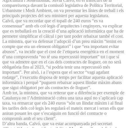
Agricultura i Sostenibilitat, Sílvia Calvó, en el transcurs de la
compareixença davant la comissió legislativa de Política Territorial,
Urbanisme i Medi Ambient, on va presentar les línies de treball i els
principals projectes del seu ministeri per aquesta legislatura.
Calvó, que va recordar que el topall de 240 euros “es va
consensuar” amb els col·legis d’arquitectes i enginyers, va explicar
que es treballarà en la creació d’una aplicació informàtica que ha de
permetre simplificar el càlcul i per tant poder rebaixar també el cost.
La ministra, que va defensar l’adopció d’un preu màxim “tenint en
compte que era un element obligatori” i que “era important evitar
abusos”, va incidir que el cost de l’etiqueta energètica en el moment
d’una compravenda “no té una repercussió important” tot i que sí
que va admetre que en el cas dels contractes de lloguer, on no serà
obligatòria fins al 2023, “si podria tenir una repercussió més
important”. Per això, i a l’espera que el sector “vagi agafant
rodatge”, l’executiu disposa de temps per facilitar aquesta aplicació
informàtica i perquè “puguem rebaixar aquest llindar màxim abans
que sigui obligatori per als contractes de lloguer”.
Amb tot, la ministra, que va reiterar que a diferència per exemple de
Catalunya on l’Administració cobra una taxa aquí no s’aplicarà cap
taxa, va remarcar que els 240 euros “són un llindar màxim i al final
les tarifes dels col·legis les regularà el mateix mercat i seran ells que
aniran posant les que s’escaiguin en funció del contracte o
compromís amb el seu client”.
D’altra banda, Calvó, que va estar acompanyada pel secretari