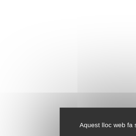
Aquest lloc web fa s