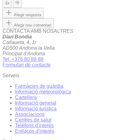
👍
👎
Afegir resposta
Afegir nou comentari
CONTACTA AMB NOSALTRES
Diari Bondia
Callaueta, 4, 1r
AD500 Andorra la Vella
Principat d'Andorra
Tel. +376 80 88 88
Formulari de contacte
Serveis
Farmàcies de guàrdia
Informació meteorològica
Cartellera
Informació general
Informació turística
Associacions
Centres de salut
Telèfons d'interès
Enllaços d'interés