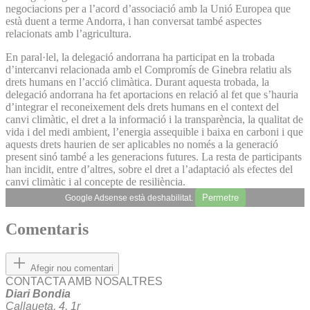
negociacions per a l’acord d’associació amb la Unió Europea que
està duent a terme Andorra, i han conversat també aspectes
relacionats amb l’agricultura.
En paral·lel, la delegació andorrana ha participat en la trobada
d’intercanvi relacionada amb el Compromís de Ginebra relatiu als
drets humans en l’acció climàtica. Durant aquesta trobada, la
delegació andorrana ha fet aportacions en relació al fet que s’hauria
d’integrar el reconeixement dels drets humans en el context del
canvi climàtic, el dret a la informació i la transparència, la qualitat de
vida i del medi ambient, l’energia assequible i baixa en carboni i que
aquests drets haurien de ser aplicables no només a la generació
present sinó també a les generacions futures. La resta de participants
han incidit, entre d’altres, sobre el dret a l’adaptació als efectes del
canvi climàtic i al concepte de resiliència.
Permetre
Google Adsense està deshabilitat.
Comentaris
Afegir nou comentari
CONTACTA AMB NOSALTRES
Diari Bondia
Callaueta, 4, 1r