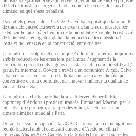
ministra ha aprofitat la seva intervenció per donar detalls del projecte
de llei de transició energètica i lluita contra els efectes del canvi
climàtic, en què s’està treballant.
Davant els presents de la COP23, Calvó ha explicat que la futura llei
de transició energètica servirà per crear mecanismes i mesures per
catalitzar la transició, a l’entorn de la mobilitat sostenible, la reducció
de la intensitat energètica global, la reducció de les emissions i
l’estalvi de l’energia en la construcció, entre d’altres.
La ministra ha volgut deixar clar que Andorra té un ferm compromís
amb la reducció de les emissions per limitar l’augment de la
temperatura per sota dels 2 graus i acostar-se el màxim possible a 1,5
graus, ha informat el Govern a través d'un comunicat. A més, Calvó
s’ha mostrat convençuda que la lluita contra el canvi climàtic pot
convertir-se en una oportunitat per innovar i millorar la qualitat de
vida de la societat.
La ministra també ha aprofitat la seva intervenció per felicitar el
copríncep d’Andorra i president francès, Emmanuel Macron, per la
iniciativa que permetrà, al proper desembre, la celebració d'una
cimera climàtica mundial a París.
Durant la seva participació a la COP23 la ministra ha mantingut una
reunió bilateral amb el comissari europeu d’Acció pel clima i
l’energia, Miguel Arias Cañete. En la trobada han tractat sobre les