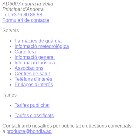
AD500 Andorra la Vella
Principat d'Andorra
Tel. +376 80 88 88
Formulari de contacte
Serveis
Farmàcies de guàrdia
Informació meteorològica
Cartellera
Informació general
Informació turística
Associacions
Centres de salut
Telèfons d'interès
Enllaços d'interés
Tarifes
Tarifes publicitat
Tarifes classificats
Contacti amb nosaltres per publicitat o qüestions comercials
a
producte@bondia.ad