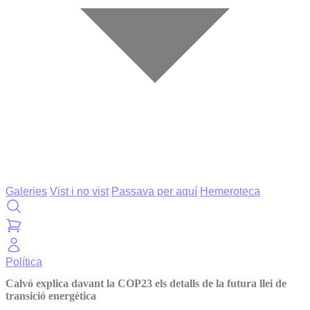
Galeries
Vist i no vist
Passava per aquí
Hemeroteca
Política
Calvó explica davant la COP23 els detalls de la futura llei de
transició energètica