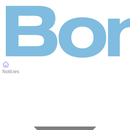
Panell de gestió de galetes
Notícies