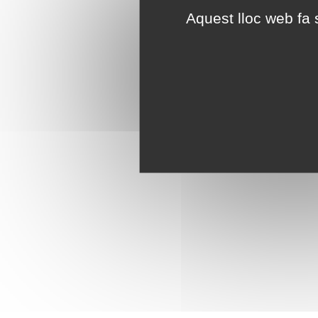
Aquest lloc web fa s