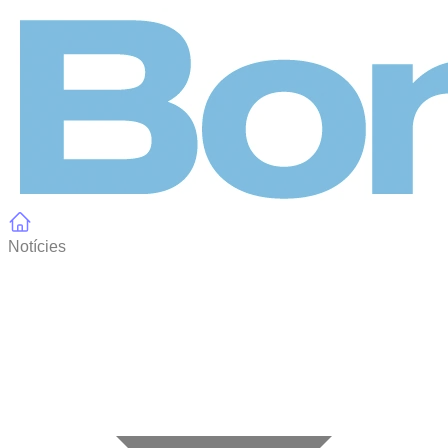
Panell de gestió de galetes
Notícies