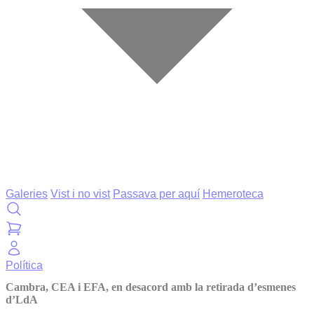
Galeries
Vist i no vist
Passava per aquí
Hemeroteca
Política
Cambra, CEA i EFA, en desacord amb la retirada d’esmenes
d’LdA