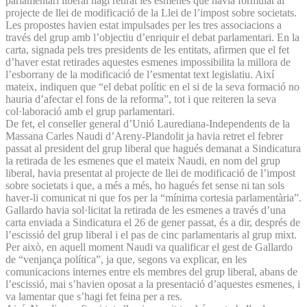
parlamentari liberal hagi retirat les esmenes que havia formulat al
projecte de llei de modificació de la Llei de l’impost sobre societats.
Les propostes havien estat impulsades per les tres associacions a
través del grup amb l’objectiu d’enriquir el debat parlamentari. En la
carta, signada pels tres presidents de les entitats, afirmen que el fet
d’haver estat retirades aquestes esmenes impossibilita la millora de
l’esborrany de la modificació de l’esmentat text legislatiu. Així
mateix, indiquen que “el debat polític en el si de la seva formació no
hauria d’afectar el fons de la reforma”, tot i que reiteren la seva
col·laboració amb el grup parlamentari.
De fet, el conseller general d’Unió Laurediana-Independents de la
Massana Carles Naudi d’Areny-Plandolit ja havia retret el febrer
passat al president del grup liberal que hagués demanat a Sindicatura
la retirada de les esmenes que el mateix Naudi, en nom del grup
liberal, havia presentat al projecte de llei de modificació de l’impost
sobre societats i que, a més a més, ho hagués fet sense ni tan sols
haver-li comunicat ni que fos per la “mínima cortesia parlamentària”.
Gallardo havia sol·licitat la retirada de les esmenes a través d’una
carta enviada a Sindicatura el 26 de gener passat, és a dir, després de
l’escissió del grup liberal i el pas de cinc parlamentaris al grup mixt.
Per això, en aquell moment Naudi va qualificar el gest de Gallardo
de “venjança política”, ja que, segons va explicar, en les
comunicacions internes entre els membres del grup liberal, abans de
l’escissió, mai s’havien oposat a la presentació d’aquestes esmenes, i
va lamentar que s’hagi fet feina per a res.