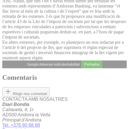
Així, Naudi, que fins i tot s’havia reunit també per treballar les
esmenes amb representants d’Andorran Banking, va lamentar “el
flac favor al món de la cultura i de l’esport” que es feia amb la
retirada de les esmenes. I és que hi proposava una modificació de
l’article 43 de la Llei de l’impost de societats per tal que les despeses
de les empreses vinculades a patrocinis i subvencions a entitats
esportives i culturals poguessin deduir-se, en part, a l’hora de pagar
l’impost de societats.
En altres esmenes, per exemple, es plantejava un nou redactat per a
l’article 6 del projecte de llei, que suprimeix el règim especial de
societats de gestió i inversió financera intragrup de la llei vigent per
mantenir aquest règim.
Permetre
Google Adsense està deshabilitat.
Comentaris
Afegir nou comentari
CONTACTA AMB NOSALTRES
Diari Bondia
Callaueta, 4, 1r
AD500 Andorra la Vella
Principat d'Andorra
Tel. +376 80 88 88