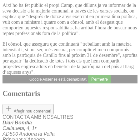
Així ho ha fet públic el propi Camp, que dilluns ja va informar de la
seva decisió a la majoria comunal, a través de les xarxes socials, on
explica que “després de dotze anys exercint en primera línia política,
vuit com a ministre i quatre com a cònsol, amb el desgast que
comporten aquestes responsabilitats, ha arribat l’hora de buscar nous
reptes professionals fora de la política”.
El cònsol, que assegura que continuarà "treballant amb la mateixa
intensitat i, si pot ser, més encara, per complir el meu compromís
amb la parròquia de Canillo fins al pròxim 31 de desembre", aprofita
per agrair "la dedicació de totes i tots els que hem compartit
projectes engrescadors en benefici de la parròquia i del país al llarg
d’aquests anys".
Permetre
Google Adsense està deshabilitat.
Comentaris
Afegir nou comentari
CONTACTA AMB NOSALTRES
Diari Bondia
Callaueta, 4, 1r
AD500 Andorra la Vella
Principat d'Andorra