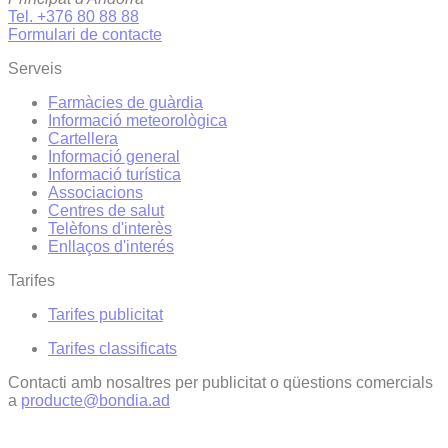
Tel. +376 80 88 88
Formulari de contacte
Serveis
Farmàcies de guàrdia
Informació meteorològica
Cartellera
Informació general
Informació turística
Associacions
Centres de salut
Telèfons d'interès
Enllaços d'interés
Tarifes
Tarifes publicitat
Tarifes classificats
Contacti amb nosaltres per publicitat o qüestions comercials
a
producte@bondia.ad