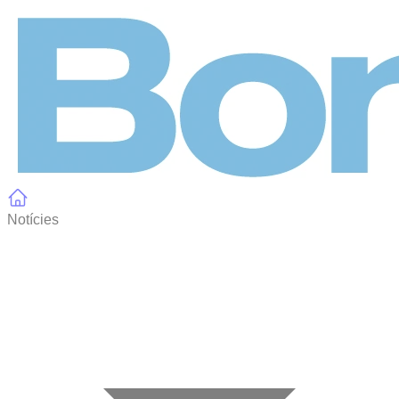
Panell de gestió de galetes
Notícies