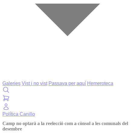
Galeries
Vist i no vist
Passava per aquí
Hemeroteca
Política
Canillo
Camp no optarà a la reelecció com a cònsol a les comunals del
desembre