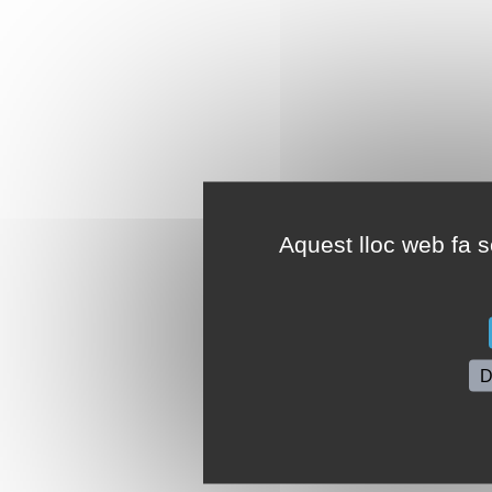
Aquest lloc web fa se
D