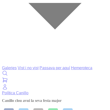
Galeries
Vist i no vist
Passava per aquí
Hemeroteca
Política
Canillo
Canillo clou avui la seva festa major