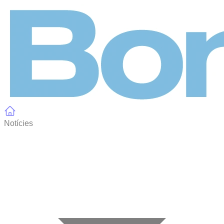
Panell de gestió de galetes
Notícies