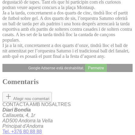
degustació de tapes. Tant els que hi participin com els curiosos
podran veure aquest concurs a la plaça Montaup.
Ja a la tarda, concretament a dos quarts de cinc, tindrà lloc el partit
de futbol sobre gel. A dos quarts de sis, l’orquestra Saturno oferirà
un ball de tarda per als padrins i una hora després arrencarà la tarda
esportiva amb els partits de solteres contra casades i de solters contra
casats. A les set de la tarda tindrà lloc la cantada de cançons
populars.
I ja a la nit, concretament a dos quarts d’onze, tindrà lloc el ball de
nit amenitzat per l’orquestra Saturno i el tradicional ball del fanalet,
amb què es posarà el punt final a la festa d’aquest any.
Permetre
Google Adsense està deshabilitat.
Comentaris
Afegir nou comentari
CONTACTA AMB NOSALTRES
Diari Bondia
Callaueta, 4, 1r
AD500 Andorra la Vella
Principat d'Andorra
Tel. +376 80 88 88