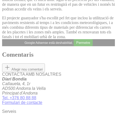
de manera que en un futur es restringirà el pas de vehicles i només hi
podran accedir els veïns i els serveis.
El projecte guanyador s'ha escollit pel fet que inclou la utilització de
paviments resistents al temps i a les condicions meteorològiques, i a
més combina diferents tipus de materials per diferenciar els carrers
de les placetes i les zones més amples. També es renovaran tots els
fanals i tot el mobiliari urbà de la zona.
Permetre
Google Adsense està deshabilitat.
Comentaris
Afegir nou comentari
CONTACTA AMB NOSALTRES
Diari Bondia
Callaueta, 4, 1r
AD500 Andorra la Vella
Principat d'Andorra
Tel. +376 80 88 88
Formulari de contacte
Serveis