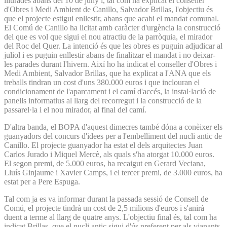
lliurades abans del 10 de juny i, tal com ha explicat el conseller
d'Obres i Medi Ambient de Canillo, Salvador Brillas, l'objectiu és
que el projecte estigui enllestir, abans que acabi el mandat comunal.
El Comú de Canillo ha licitat amb caràcter d'urgència la construcció
del que es vol que sigui el nou atractiu de la parròquia, el mirador
del Roc del Quer. La intenció és que les obres es puguin adjudicar al
juliol i es puguin enllestir abans de finalitzar el mandat i no deixar-
les parades durant l'hivern. Així ho ha indicat el conseller d'Obres i
Medi Ambient, Salvador Brillas, que ha explicat a l'ANA que els
treballs tindran un cost d'uns 380.000 euros i que inclouran el
condicionament de l'aparcament i el camí d'accés, la instal·lació de
panells informatius al llarg del recorregut i la construcció de la
passarel·la i el nou mirador, al final del camí.
D'altra banda, el BOPA d'aquest dimecres també dóna a conèixer els
guanyadors del concurs d'idees per a l'embelliment del nucli antic de
Canillo. El projecte guanyador ha estat el dels arquitectes Juan
Carlos Jurado i Miquel Mercè, als quals s'ha atorgat 10.000 euros.
El segon premi, de 5.000 euros, ha recaigut en Gerard Veciana,
Lluís Ginjaume i Xavier Camps, i el tercer premi, de 3.000 euros, ha
estat per a Pere Espuga.
Tal com ja es va informar durant la passada sessió de Consell de
Comú, el projecte tindrà un cost de 2,5 milions d'euros i s'anirà
duent a terme al llarg de quatre anys. L'objectiu final és, tal com ha
indicat Brillas, que el nucli antic sigui d'ús preferent per als vianants,