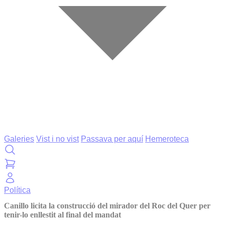
Galeries
Vist i no vist
Passava per aquí
Hemeroteca
Política
Canillo licita la construcció del mirador del Roc del Quer per
tenir-lo enllestit al final del mandat