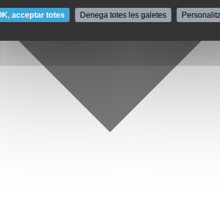
K, acceptar totes
Denega totes les galetes
Personalit