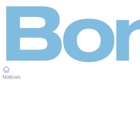
Panell de gestió de galetes
Notícies