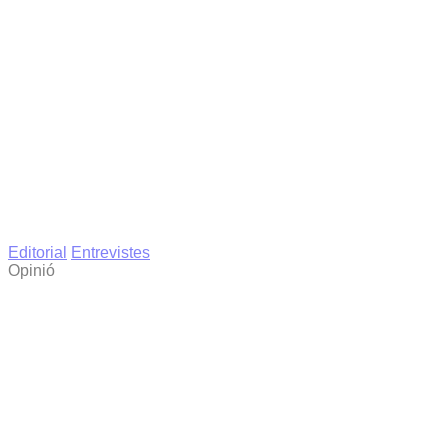
Editorial
Entrevistes
Opinió