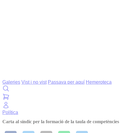
Galeries
Vist i no vist
Passava per aquí
Hemeroteca
Política
Carta al síndic per la formació de la taula de competències