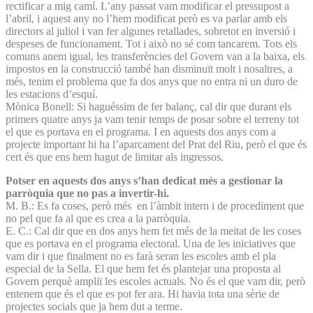
rectificar a mig camí. L’any passat vam modificar el pressupost a
l’abril, i aquest any no l’hem modificat però es va parlar amb els
directors al juliol i van fer algunes retallades, sobretot en inversió i
despeses de funcionament. Tot i això no sé com tancarem. Tots els
comuns anem igual, les transferències del Govern van a la baixa, els
impostos en la construcció també han disminuït molt i nosaltres, a
més, tenim el problema que fa dos anys que no entra ni un duro de
les estacions d’esquí.
Mònica Bonell: Si haguéssim de fer balanç, cal dir que durant els
primers quatre anys ja vam tenir temps de posar sobre el terreny tot
el que es portava en el programa. I en aquests dos anys com a
projecte important hi ha l’aparcament del Prat del Riu, però el que és
cert és que ens hem hagut de limitar als ingressos.
Potser en aquests dos anys s’han dedicat més a gestionar la
parròquia que no pas a invertir-hi.
M. B.: Es fa coses, però més en l’àmbit intern i de procediment que
no pel que fa al que es crea a la parròquia.
E. C.: Cal dir que en dos anys hem fet més de la meitat de les coses
que es portava en el programa electoral. Una de les iniciatives que
vam dir i que finalment no es farà seran les escoles amb el pla
especial de la Sella. El que hem fet és plantejar una proposta al
Govern perquè ampliï les escoles actuals. No és el que vam dir, però
entenem que és el que es pot fer ara. Hi havia tota una sèrie de
projectes socials que ja hem dut a terme.