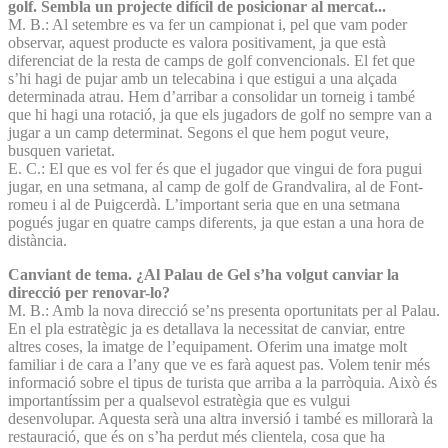
golf. Sembla un projecte difícil de posicionar al mercat...
M. B.: Al setembre es va fer un campionat i, pel que vam poder
observar, aquest producte es valora positivament, ja que està
diferenciat de la resta de camps de golf convencionals. El fet que
s’hi hagi de pujar amb un telecabina i que estigui a una alçada
determinada atrau. Hem d’arribar a consolidar un torneig i també
que hi hagi una rotació, ja que els jugadors de golf no sempre van a
jugar a un camp determinat. Segons el que hem pogut veure,
busquen varietat.
E. C.: El que es vol fer és que el jugador que vingui de fora pugui
jugar, en una setmana, al camp de golf de Grandvalira, al de Font-
romeu i al de Puigcerdà. L’important seria que en una setmana
pogués jugar en quatre camps diferents, ja que estan a una hora de
distància.
Canviant de tema. ¿Al Palau de Gel s’ha volgut canviar la
direcció per renovar-lo?
M. B.: Amb la nova direcció se’ns presenta oportunitats per al Palau.
En el pla estratègic ja es detallava la necessitat de canviar, entre
altres coses, la imatge de l’equipament. Oferim una imatge molt
familiar i de cara a l’any que ve es farà aquest pas. Volem tenir més
informació sobre el tipus de turista que arriba a la parròquia. Això és
importantíssim per a qualsevol estratègia que es vulgui
desenvolupar. Aquesta serà una altra inversió i també es millorarà la
restauració, que és on s’ha perdut més clientela, cosa que ha