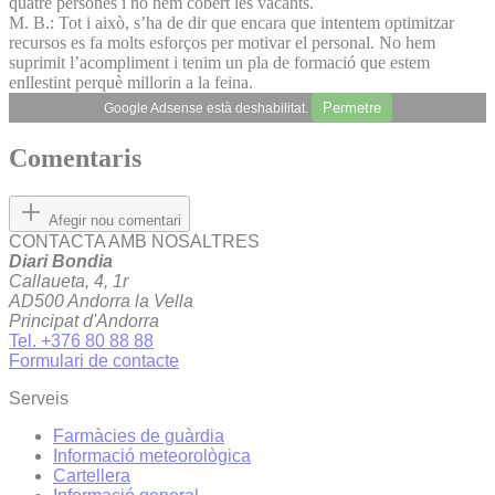
quatre persones i no hem cobert les vacants.
M. B.: Tot i això, s’ha de dir que encara que intentem optimitzar
recursos es fa molts esforços per motivar el personal. No hem
suprimit l’acompliment i tenim un pla de formació que estem
enllestint perquè millorin a la feina.
Permetre
Google Adsense està deshabilitat.
Comentaris
Afegir nou comentari
CONTACTA AMB NOSALTRES
Diari Bondia
Callaueta, 4, 1r
AD500 Andorra la Vella
Principat d'Andorra
Tel. +376 80 88 88
Formulari de contacte
Serveis
Farmàcies de guàrdia
Informació meteorològica
Cartellera