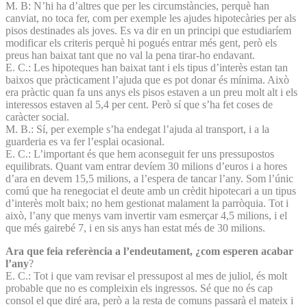
M. B: N’hi ha d’altres que per les circumstàncies, perquè han
canviat, no toca fer, com per exemple les ajudes hipotecàries per als
pisos destinades als joves. Es va dir en un principi que estudiaríem
modificar els criteris perquè hi pogués entrar més gent, però els
preus han baixat tant que no val la pena tirar-ho endavant.
E. C.: Les hipoteques han baixat tant i els tipus d’interès estan tan
baixos que pràcticament l’ajuda que es pot donar és mínima. Això
era pràctic quan fa uns anys els pisos estaven a un preu molt alt i els
interessos estaven al 5,4 per cent. Però sí que s’ha fet coses de
caràcter social.
M. B.: Sí, per exemple s’ha endegat l’ajuda al transport, i a la
guarderia es va fer l’esplai ocasional.
E. C.: L’important és que hem aconseguit fer uns pressupostos
equilibrats. Quant vam entrar devíem 30 milions d’euros i a hores
d’ara en devem 15,5 milions, a l’espera de tancar l’any. Som l’únic
comú que ha renegociat el deute amb un crèdit hipotecari a un tipus
d’interès molt baix; no hem gestionat malament la parròquia. Tot i
això, l’any que menys vam invertir vam esmerçar 4,5 milions, i el
que més gairebé 7, i en sis anys han estat més de 30 milions.
Ara que feia referència a l’endeutament, ¿com esperen acabar
l’any
?
E. C.: Tot i que vam revisar el pressupost al mes de juliol, és molt
probable que no es compleixin els ingressos. Sé que no és cap
consol el que diré ara, però a la resta de comuns passarà el mateix i