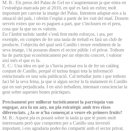
M. B.: Els preus del Palau de Gel no s’augmentaran ja que entra en
l’estratègia marcada per al 2010, en què es farà un esforç molt
important per canviar la imatge del Palau. Intentem adaptar-nos a la
situació del país, i oferim l’esplai a partir de les vuit del matí. Donem
serveis extres que no es paguen a part, que s’inclouen en el preu,
cosa que fa que no es valorin.
En l’àmbit turístic també s’està fent molts esforços, i ara, per
exemple, en comptes de fer una taula de treball es farà un club de
producte, l’objectiu del qual serà Canillo i treure rendiment de la
seva imatge, i hi posaran diners el sector públic i el privat. Tothom
ha de participar econòmicament per un objectiu concret, i valorar
així més el que es fa.
E. C.: Una idea en què ja s’havia pensat era la de fer un catàleg
conjunt de Canillo, perquè el turista tingui tota la informació
estructurada en una sola publicació. Cal treballar junts i que tothom
faci bé la seva feina, ja que si algun sector la fa malament és Canillo
qui en surt perjudicada. I en això treballem, intentant conscienciar la
gent sobre aquestes bones pràctiques.
Precisament per millorar turísticament la parròquia van
engegar, ara fa un any, un pla estratègic amb tres eixos
diferenciats. ¿Ja se n’ha començat a veure els primers fruits?
M. B.: Aquest pla es posarà sobre la taula ja que té punts molt
interessants però que comporten per a Canillo una inversió
important, i ens agradaria poder-ho compartir amb el sector privat.