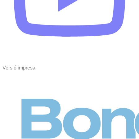
Versió impresa