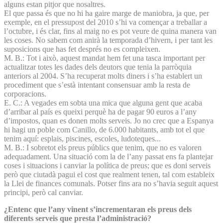
alguns estan pitjor que nosaltres.
El que passa és que no hi ha gaire marge de maniobra, ja que, per
exemple, en el pressupost del 2010 s’hi va començar a treballar a
l’octubre, i és clar, fins al maig no es pot veure de quina manera van
les coses. No sabem com anirà la temporada d’hivern, i per tant les
suposicions que has fet després no es compleixen.
M. B.: Tot i això, aquest mandat hem fet una tasca important per
actualitzar totes les dades dels deutors que tenia la parròquia
anteriors al 2004. S’ha recuperat molts diners i s’ha establert un
procediment que s’està intentant consensuar amb la resta de
corporacions.
E. C.: A vegades em sobta una mica que alguna gent que acaba
d’arribar al país es queixi perquè ha de pagar 90 euros a l’any
d’impostos, quan es donen molts serveis. Jo no crec que a Espanya
hi hagi un poble com Canillo, de 6.000 habitants, amb tot el que
tenim aquí: esplais, piscines, escoles, ludoteques...
M. B.: I sobretot els preus públics que tenim, que no es valoren
adequadament. Una situació com la de l’any passat ens fa plantejar
coses i situacions i canviar la política de preus; que es doni serveis
però que ciutadà pagui el cost que realment tenen, tal com estableix
la Llei de finances comunals. Potser fins ara no s’havia seguit aquest
principi, però cal canviar.
¿Entenc que l’any vinent s’incrementaran els preus dels
diferents serveis que presta l’administració?