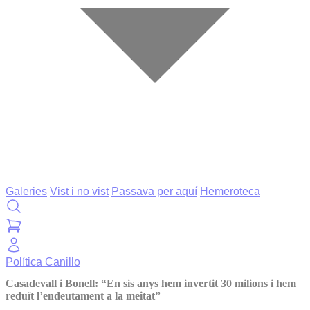
Galeries
Vist i no vist
Passava per aquí
Hemeroteca
Política
Canillo
Casadevall i Bonell: “En sis anys hem invertit 30 milions i hem
reduït l’endeutament a la meitat”