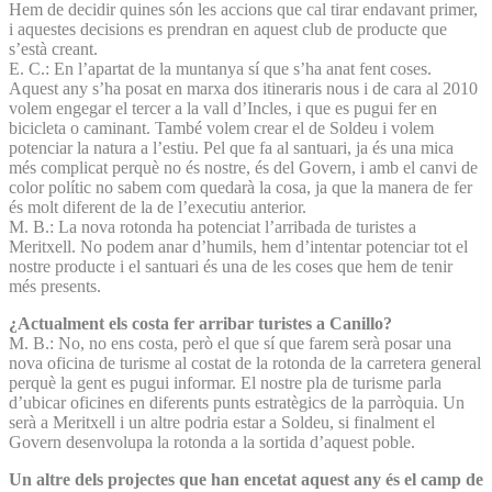
Hem de decidir quines són les accions que cal tirar endavant primer,
i aquestes decisions es prendran en aquest club de producte que
s’està creant.
E. C.: En l’apartat de la muntanya sí que s’ha anat fent coses.
Aquest any s’ha posat en marxa dos itineraris nous i de cara al 2010
volem engegar el tercer a la vall d’Incles, i que es pugui fer en
bicicleta o caminant. També volem crear el de Soldeu i volem
potenciar la natura a l’estiu. Pel que fa al santuari, ja és una mica
més complicat perquè no és nostre, és del Govern, i amb el canvi de
color polític no sabem com quedarà la cosa, ja que la manera de fer
és molt diferent de la de l’executiu anterior.
M. B.: La nova rotonda ha potenciat l’arribada de turistes a
Meritxell. No podem anar d’humils, hem d’intentar potenciar tot el
nostre producte i el santuari és una de les coses que hem de tenir
més presents.
¿Actualment els costa fer arribar turistes a Canillo?
M. B.: No, no ens costa, però el que sí que farem serà posar una
nova oficina de turisme al costat de la rotonda de la carretera general
perquè la gent es pugui informar. El nostre pla de turisme parla
d’ubicar oficines en diferents punts estratègics de la parròquia. Un
serà a Meritxell i un altre podria estar a Soldeu, si finalment el
Govern desenvolupa la rotonda a la sortida d’aquest poble.
Un altre dels projectes que han encetat aquest any és el camp de