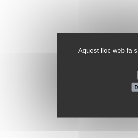
Aquest lloc web fa se
D