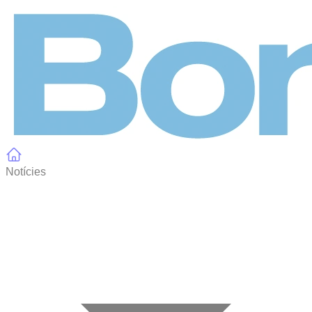
Panell de gestió de galetes
Notícies