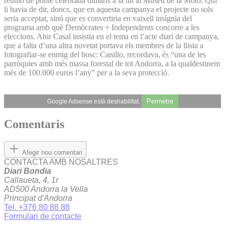
reunió de poble celebrada dimarts a la nit al Museu de la Moto. Qui
li havia de dir, doncs, que en aquesta campanya el projecte no sols
seria acceptat, sinó que es convertiria en vaixell insígnia del
programa amb què Demòcrates + Independents concorre a les
eleccions. Ahir Casal insistia en el tema en l’acte diari de campanya,
que a falta d’una altra novetat portava els membres de la llista a
fotografiar-se enmig del bosc: Canillo, recordava, és “una de les
parròquies amb més massa forestal de tot Andorra, a la qualdestinem
més de 100.000 euros l’any” per a la seva protecció.
Permetre
Google Adsense està deshabilitat.
Comentaris
Afegir nou comentari
CONTACTA AMB NOSALTRES
Diari Bondia
Callaueta, 4, 1r
AD500 Andorra la Vella
Principat d'Andorra
Tel. +376 80 88 88
Formulari de contacte