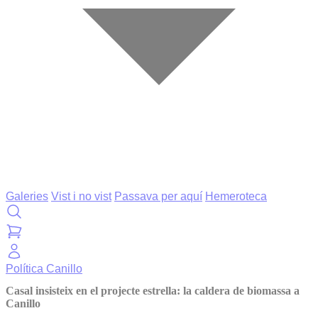
Galeries
Vist i no vist
Passava per aquí
Hemeroteca
Política
Canillo
Casal insisteix en el projecte estrella: la caldera de biomassa a
Canillo