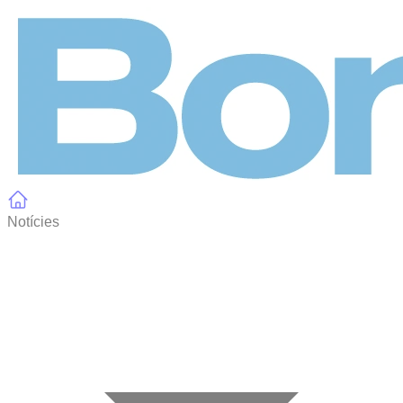
Panell de gestió de galetes
Notícies