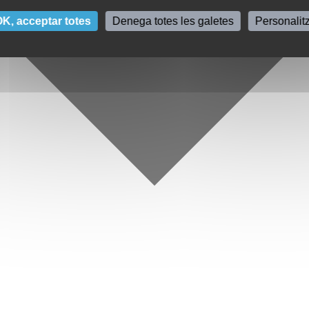
K, acceptar totes
Denega totes les galetes
Personalit