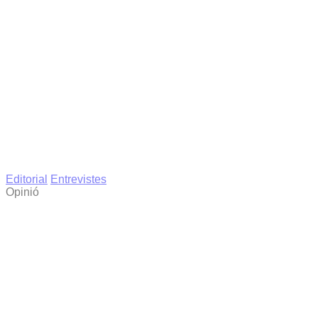
Editorial
Entrevistes
Opinió