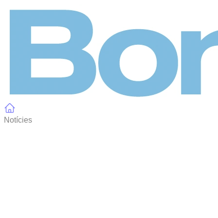
Panell de gestió de galetes
Notícies