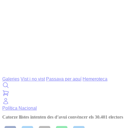
Galeries
Vist i no vist
Passava per aquí
Hemeroteca
Política
Nacional
Catorze llistes intenten des d’avui convèncer els 30.401 electors