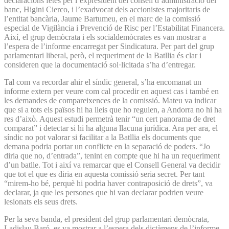
declaracions fetes per l’expresident del consell d’administració del
banc, Higini Cierco, i l’exadvocat dels accionistes majoritaris de
l’entitat bancària, Jaume Bartumeu, en el marc de la comissió
especial de Vigilància i Prevenció de Risc per l’Estabilitat Financera.
Així, el grup demòcrata i els socialdemòcrates es van mostrar a
l’espera de l’informe encarregat per Sindicatura. Per part del grup
parlamentari liberal, però, el requeriment de la Batllia és clar i
consideren que la documentació sol·licitada s’ha d’entregar.
Tal com va recordar ahir el síndic general, s’ha encomanat un
informe extern per veure com cal procedir en aquest cas i també en
les demandes de compareixences de la comissió. Mateu va indicar
que si a tots els països hi ha lleis que ho regulen, a Andorra no hi ha
res d’això. Aquest estudi permetrà tenir “un cert panorama de dret
comparat” i detectar si hi ha alguna llacuna jurídica. Ara per ara, el
síndic no pot valorar si facilitar a la Batllia els documents que
demana podria portar un conflicte en la separació de poders. “Jo
diria que no, d’entrada”, tenint en compte que hi ha un requeriment
d’un batlle. Tot i així va remarcar que el Consell General va decidir
que tot el que es diria en aquesta comissió seria secret. Per tant
“mirem-ho bé, perquè hi podria haver contraposició de drets”, va
declarar, ja que les persones que hi van declarar podrien veure
lesionats els seus drets.
Per la seva banda, el president del grup parlamentari demòcrata,
Ladislau Baró, es va mostrar a l’espera dels dictàmens de l’informe