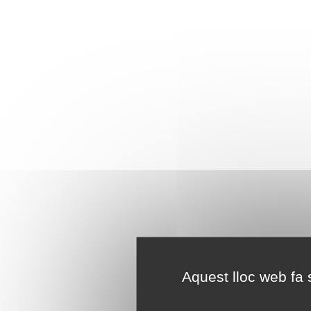
Aquest lloc web fa s