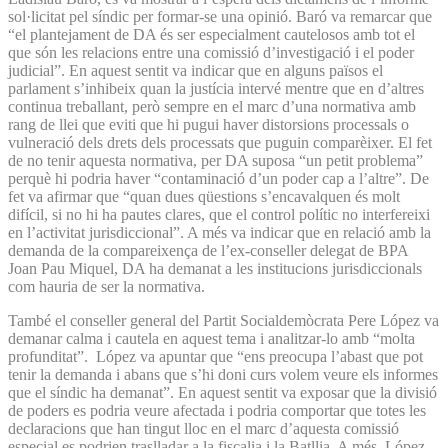
sol·licitat pel síndic per formar-se una opinió. Baró va remarcar que
“el plantejament de DA és ser especialment cautelosos amb tot el
que són les relacions entre una comissió d’investigació i el poder
judicial”. En aquest sentit va indicar que en alguns països el
parlament s’inhibeix quan la justícia intervé mentre que en d’altres
continua treballant, però sempre en el marc d’una normativa amb
rang de llei que eviti que hi pugui haver distorsions processals o
vulneració dels drets dels processats que puguin comparèixer. El fet
de no tenir aquesta normativa, per DA suposa “un petit problema”
perquè hi podria haver “contaminació d’un poder cap a l’altre”. De
fet va afirmar que “quan dues qüestions s’encavalquen és molt
difícil, si no hi ha pautes clares, que el control polític no interfereixi
en l’activitat jurisdiccional”. A més va indicar que en relació amb la
demanda de la compareixença de l’ex-conseller delegat de BPA
Joan Pau Miquel, DA ha demanat a les institucions jurisdiccionals
com hauria de ser la normativa.
També el conseller general del Partit Socialdemòcrata Pere López va
demanar calma i cautela en aquest tema i analitzar-lo amb “molta
profunditat”. López va apuntar que “ens preocupa l’abast que pot
tenir la demanda i abans que s’hi doni curs volem veure els informes
que el síndic ha demanat”. En aquest sentit va exposar que la divisió
de poders es podria veure afectada i podria comportar que totes les
declaracions que han tingut lloc en el marc d’aquesta comissió
especial es podrien traslladar a la fiscalia i la Batllia. A més, López