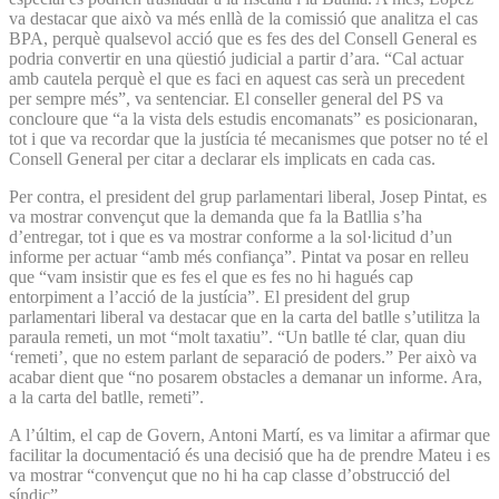
va destacar que això va més enllà de la comissió que analitza el cas
BPA, perquè qualsevol acció que es fes des del Consell General es
podria convertir en una qüestió judicial a partir d’ara. “Cal actuar
amb cautela perquè el que es faci en aquest cas serà un precedent
per sempre més”, va sentenciar. El conseller general del PS va
concloure que “a la vista dels estudis encomanats” es posicionaran,
tot i que va recordar que la justícia té mecanismes que potser no té el
Consell General per citar a declarar els implicats en cada cas.
Per contra, el president del grup parlamentari liberal, Josep Pintat, es
va mostrar convençut que la demanda que fa la Batllia s’ha
d’entregar, tot i que es va mostrar conforme a la sol·licitud d’un
informe per actuar “amb més confiança”. Pintat va posar en relleu
que “vam insistir que es fes el que es fes no hi hagués cap
entorpiment a l’acció de la justícia”. El president del grup
parlamentari liberal va destacar que en la carta del batlle s’utilitza la
paraula remeti, un mot “molt taxatiu”. “Un batlle té clar, quan diu
‘remeti’, que no estem parlant de separació de poders.” Per això va
acabar dient que “no posarem obstacles a demanar un informe. Ara,
a la carta del batlle, remeti”.
A l’últim, el cap de Govern, Antoni Martí, es va limitar a afirmar que
facilitar la documentació és una decisió que ha de prendre Mateu i es
va mostrar “convençut que no hi ha cap classe d’obstrucció del
síndic”.