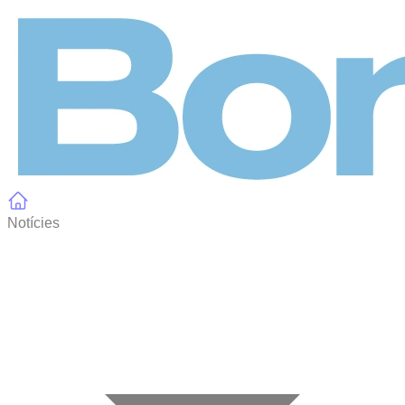
Panell de gestió de galetes
Notícies