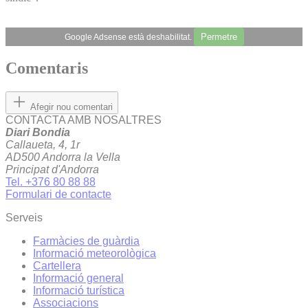
Permetre
Google Adsense està deshabilitat.
Comentaris
Afegir nou comentari
CONTACTA AMB NOSALTRES
Diari Bondia
Callaueta, 4, 1r
AD500 Andorra la Vella
Principat d'Andorra
Tel. +376 80 88 88
Formulari de contacte
Serveis
Farmàcies de guàrdia
Informació meteorològica
Cartellera
Informació general
Informació turística
Associacions