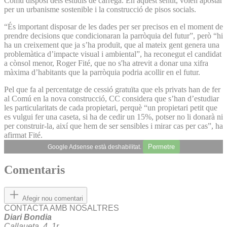
Comú disposi dels estudis de càrrega. En aquest sentit, volen apostar
per un urbanisme sostenible i la construcció de pisos socials.
“És important disposar de les dades per ser precisos en el moment de
prendre decisions que condicionaran la parròquia del futur”, però “hi
ha un creixement que ja s’ha produït, que al mateix gent genera una
problemàtica d’impacte visual i ambiental”, ha reconegut el candidat
a cònsol menor, Roger Fité, que no s'ha atrevit a donar una xifra
màxima d’habitants que la parròquia podria acollir en el futur.
Pel que fa al percentatge de cessió gratuïta que els privats han de fer
al Comú en la nova construcció, CC considera que s’han d’estudiar
les particularitats de cada propietari, perquè “un propietari petit que
es vulgui fer una caseta, si ha de cedir un 15%, potser no li donarà ni
per construir-la, així que hem de ser sensibles i mirar cas per cas”, ha
afirmat Fité.
Permetre
Google Adsense està deshabilitat.
Comentaris
Afegir nou comentari
CONTACTA AMB NOSALTRES
Diari Bondia
Callaueta, 4, 1r