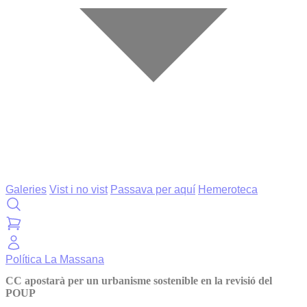
Galeries
Vist i no vist
Passava per aquí
Hemeroteca
Política
La Massana
CC apostarà per un urbanisme sostenible en la revisió del
POUP