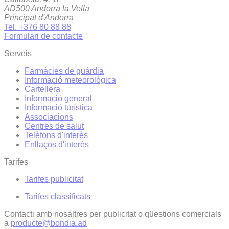
AD500 Andorra la Vella
Principat d'Andorra
Tel. +376 80 88 88
Formulari de contacte
Serveis
Farmàcies de guàrdia
Informació meteorològica
Cartellera
Informació general
Informació turística
Associacions
Centres de salut
Telèfons d'interès
Enllaços d'interés
Tarifes
Tarifes publicitat
Tarifes classificats
Contacti amb nosaltres per publicitat o qüestions comercials
a
producte@bondia.ad