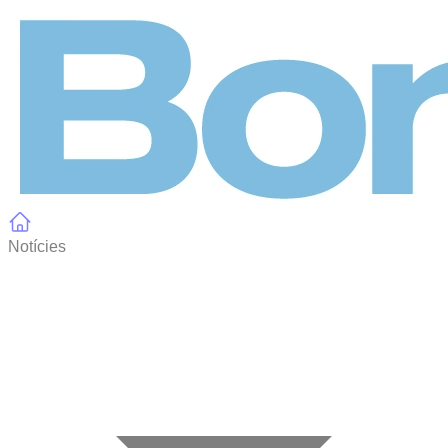
Panell de gestió de galetes
Notícies