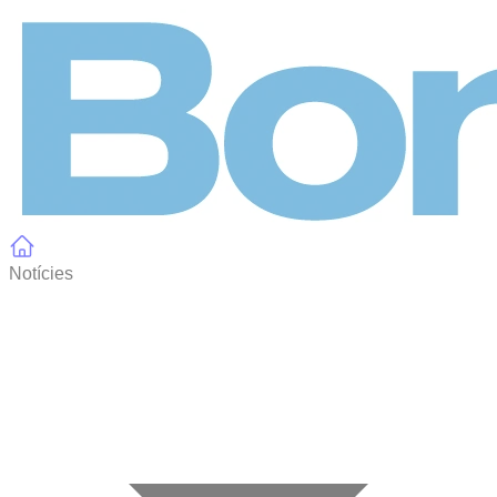
Panell de gestió de galetes
Notícies