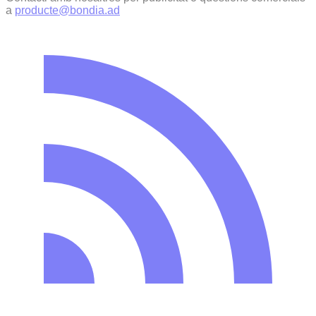
a
producte@bondia.ad