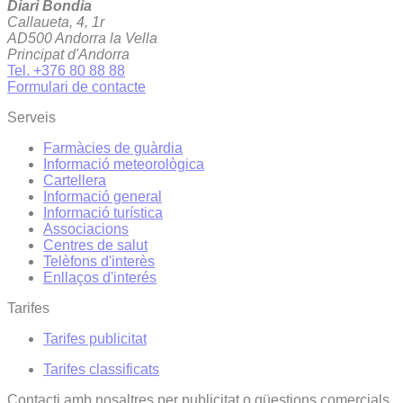
Diari Bondia
Callaueta, 4, 1r
AD500 Andorra la Vella
Principat d'Andorra
Tel. +376 80 88 88
Formulari de contacte
Serveis
Farmàcies de guàrdia
Informació meteorològica
Cartellera
Informació general
Informació turística
Associacions
Centres de salut
Telèfons d'interès
Enllaços d'interés
Tarifes
Tarifes publicitat
Tarifes classificats
Contacti amb nosaltres per publicitat o qüestions comercials