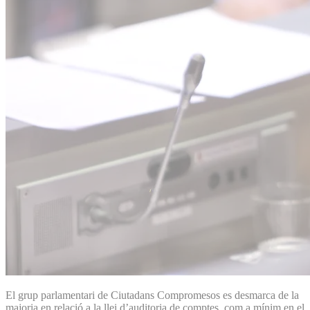
El grup parlamentari de Ciutadans Compromesos es desmarca de la
majoria en relació a la llei d’auditoria de comptes, com a mínim en el