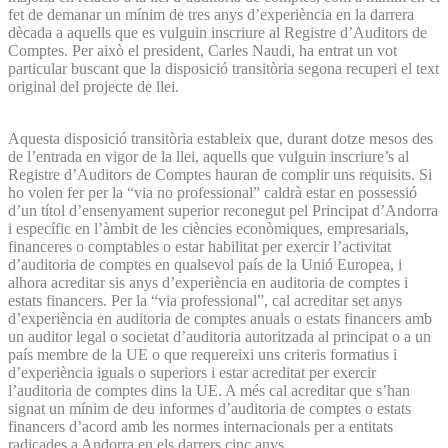
fet de demanar un mínim de tres anys d’experiència en la darrera
dècada a aquells que es vulguin inscriure al Registre d’Auditors de
Comptes. Per això el president, Carles Naudi, ha entrat un vot
particular buscant que la disposició transitòria segona recuperi el text
original del projecte de llei.
Aquesta disposició transitòria estableix que, durant dotze mesos des
de l’entrada en vigor de la llei, aquells que vulguin inscriure’s al
Registre d’Auditors de Comptes hauran de complir uns requisits. Si
ho volen fer per la “via no professional” caldrà estar en possessió
d’un títol d’ensenyament superior reconegut pel Principat d’Andorra
i específic en l’àmbit de les ciències econòmiques, empresarials,
financeres o comptables o estar habilitat per exercir l’activitat
d’auditoria de comptes en qualsevol país de la Unió Europea, i
alhora acreditar sis anys d’experiència en auditoria de comptes i
estats financers. Per la “via professional”, cal acreditar set anys
d’experiència en auditoria de comptes anuals o estats financers amb
un auditor legal o societat d’auditoria autoritzada al principat o a un
país membre de la UE o que requereixi uns criteris formatius i
d’experiència iguals o superiors i estar acreditat per exercir
l’auditoria de comptes dins la UE. A més cal acreditar que s’han
signat un mínim de deu informes d’auditoria de comptes o estats
financers d’acord amb les normes internacionals per a entitats
radicades a Andorra en els darrers cinc anys.