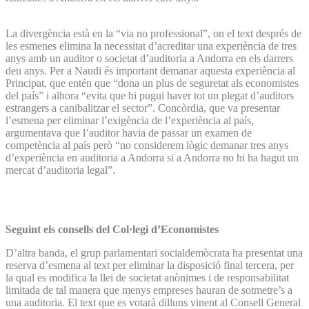
La divergència està en la “via no professional”, on el text després de
les esmenes elimina la necessitat d’acreditar una experiència de tres
anys amb un auditor o societat d’auditoria a Andorra en els darrers
deu anys. Per a Naudi és important demanar aquesta experiència al
Principat, que entén que “dona un plus de seguretat als economistes
del país” i alhora “evita que hi pugui haver tot un plegat d’auditors
estrangers a canibalitzar el sector”. Concòrdia, que va presentar
l’esmena per eliminar l’exigència de l’experiència al país,
argumentava que l’auditor havia de passar un examen de
competència al país però “no considerem lògic demanar tres anys
d’experiència en auditoria a Andorra si a Andorra no hi ha hagut un
mercat d’auditoria legal”.
Seguint els consells del Col·legi d’Economistes
D’altra banda, el grup parlamentari socialdemòcrata ha presentat una
reserva d’esmena al text per eliminar la disposició final tercera, per
la qual es modifica la llei de societat anònimes i de responsabilitat
limitada de tal manera que menys empreses hauran de sotmetre’s a
una auditoria. El text que es votarà dilluns vinent al Consell General