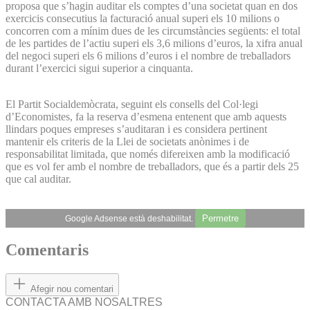
proposa que s’hagin auditar els comptes d’una societat quan en dos
exercicis consecutius la facturació anual superi els 10 milions o
concorren com a mínim dues de les circumstàncies següents: el total
de les partides de l’actiu superi els 3,6 milions d’euros, la xifra anual
del negoci superi els 6 milions d’euros i el nombre de treballadors
durant l’exercici sigui superior a cinquanta.
El Partit Socialdemòcrata, seguint els consells del Col·legi
d’Economistes, fa la reserva d’esmena entenent que amb aquests
llindars poques empreses s’auditaran i es considera pertinent
mantenir els criteris de la Llei de societats anònimes i de
responsabilitat limitada, que només difereixen amb la modificació
que es vol fer amb el nombre de treballadors, que és a partir dels 25
que cal auditar.
Permetre
Google Adsense està deshabilitat.
Comentaris
Afegir nou comentari
CONTACTA AMB NOSALTRES