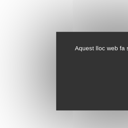
Aquest lloc web fa s