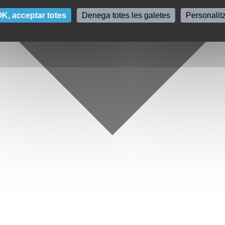
K, acceptar totes
Denega totes les galetes
Personalit