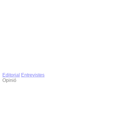
Editorial
Entrevistes
Opinió