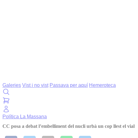
Galeries
Vist i no vist
Passava per aquí
Hemeroteca
Política
La Massana
CC posa a debat l’embelliment del nucli urbà un cop llest el vial