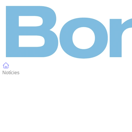
Panell de gestió de galetes
Notícies