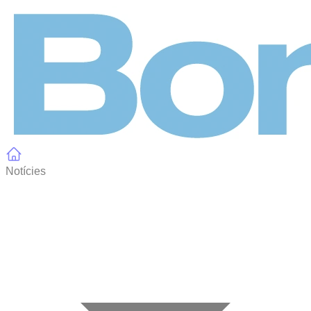
Panell de gestió de galetes
Notícies