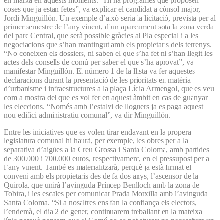
en marxa en aquests moments. “Hi ha programes que proposen
coses que ja estan fetes”, va explicar el candidat a cònsol major,
Jordi Minguillón. Un exemple d’això seria la licitació, prevista per al
primer semestre de l’any vinent, d’un aparcament sota la zona verda
del parc Central, que serà possible gràcies al Pla especial i a les
negociacions que s’han mantingut amb els propietaris dels terrenys.
“No coneixen els dossiers, ni saben el que s’ha fet ni s’han llegit les
actes dels consells de comú per saber el que s’ha aprovat”, va
manifestar Minguillón. El número 1 de la llista va fer aquestes
declaracions durant la presentació de les prioritats en matèria
d’urbanisme i infraestructures a la plaça Lídia Armengol, que es veu
com a mostra del que es vol fer en aquest àmbit en cas de guanyar
les eleccions. “Només amb l’estalvi de lloguers ja es paga aquest
nou edifici administratiu comunal”, va dir Minguillón.
Entre les iniciatives que es volen tirar endavant en la propera
legislatura comunal hi haurà, per exemple, les obres per a la
separativa d’aigües a la Creu Grossa i Santa Coloma, amb partides
de 300.000 i 700.000 euros, respectivament, en el pressupost per a
l’any vinent. També es materialitzarà, perquè ja està firmat el
conveni amb els propietaris des de fa dos anys, l’ascensor de la
Quirola, que unirà l’avinguda Príncep Benlloch amb la zona de
Tobira, i les escales per comunicar Prada Motxilla amb l’avinguda
Santa Coloma. “Si a nosaltres ens fan la confiança els electors,
l’endemà, el dia 2 de gener, continuarem treballant en la mateixa