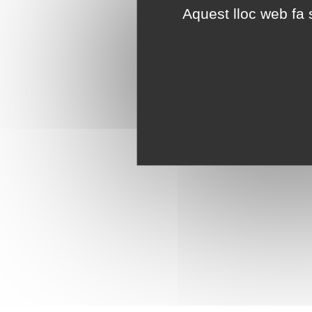
Aquest lloc web fa s