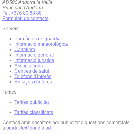
AD500 Andorra la Vella
Principat d'Andorra
Tel. +376 80 88 88
Formulari de contacte
Serveis
Farmàcies de guàrdia
Informació meteorològica
Cartellera
Informació general
Informació turística
Associacions
Centres de salut
Telèfons d'interès
Enllaços d'interés
Tarifes
Tarifes publicitat
Tarifes classificats
Contacti amb nosaltres per publicitat o qüestions comercials
a
producte@bondia.ad