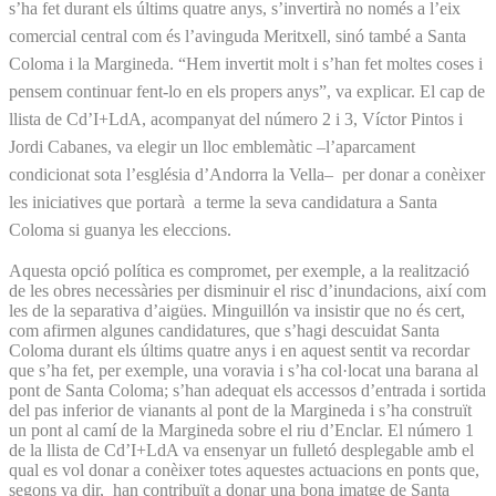
s’ha fet durant els últims quatre anys, s’invertirà no només a l’eix
comercial central com és l’avinguda Meritxell, sinó també a Santa
Coloma i la Margineda. “Hem invertit molt i s’han fet moltes coses i
pensem continuar fent-lo en els propers anys”, va explicar. El cap de
llista de Cd’I+LdA, acompanyat del número 2 i 3, Víctor Pintos i
Jordi Cabanes, va elegir un lloc emblemàtic –l’aparcament
condicionat sota l’església d’Andorra la Vella– per donar a conèixer
les iniciatives que portarà a terme la seva candidatura a Santa
Coloma si guanya les eleccions.
Aquesta opció política es compromet, per exemple, a la realització
de les obres necessàries per disminuir el risc d’inundacions, així com
les de la separativa d’aigües. Minguillón va insistir que no és cert,
com afirmen algunes candidatures, que s’hagi descuidat Santa
Coloma durant els últims quatre anys i en aquest sentit va recordar
que s’ha fet, per exemple, una voravia i s’ha col·locat una barana al
pont de Santa Coloma; s’han adequat els accessos d’entrada i sortida
del pas inferior de vianants al pont de la Margineda i s’ha construït
un pont al camí de la Margineda sobre el riu d’Enclar. El número 1
de la llista de Cd’I+LdA va ensenyar un fulletó desplegable amb el
qual es vol donar a conèixer totes aquestes actuacions en ponts que,
segons va dir, han contribuït a donar una bona imatge de Santa