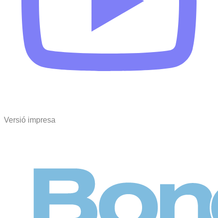
Versió impresa