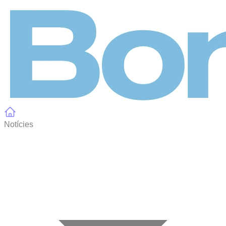
Panell de gestió de galetes
Notícies