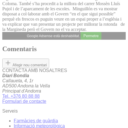
Coloma. També s’ha procedit a la millora del carrer Mossèn Lluís
Pujol i de l’aparcament de les escoles. Minguillón es va mostrar
disposat a col·laborar amb el Govern “en el que sigui possible”
perquè els frescos es puguin veure en un espai proper a l’església i
va explicar que van presentar un projecte per millorar la rotonda de
la Margineda però el Govern no el va acceptar.
Permetre
Google Adsense està deshabilitat.
Comentaris
Afegir nou comentari
CONTACTA AMB NOSALTRES
Diari Bondia
Callaueta, 4, 1r
AD500 Andorra la Vella
Principat d'Andorra
Tel. +376 80 88 88
Formulari de contacte
Serveis
Farmàcies de guàrdia
Informació meteorològica