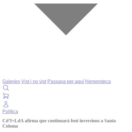
Galeries
Vist i no vist
Passava per aquí
Hemeroteca
Política
Cd’I+LdA afirma que continuarà fent inversions a Santa
Coloma