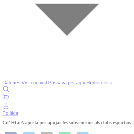
Galeries
Vist i no vist
Passava per aquí
Hemeroteca
Política
Cd’I+LdA aposta per apujar les subvencions als clubs esportius