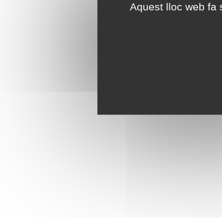
Aquest lloc web fa s