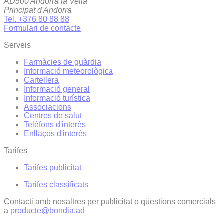
AD500 Andorra la Vella
Principat d'Andorra
Tel. +376 80 88 88
Formulari de contacte
Serveis
Farmàcies de guàrdia
Informació meteorològica
Cartellera
Informació general
Informació turística
Associacions
Centres de salut
Telèfons d'interès
Enllaços d'interés
Tarifes
Tarifes publicitat
Tarifes classificats
Contacti amb nosaltres per publicitat o qüestions comercials
a
producte@bondia.ad