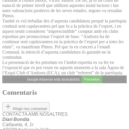
candidat a cònsol menor, Víctor Santos. De fet, ja hi ha clubs de
natació de primer nivell que utilitzen aquestes instal·lacions i fan
unes valoracions positives de les seves estades, segons va ressaltar
Pintos.
També es vol treballar des d’aquesta candidatura perquè la parròquia
continuï sent capdavantera pel que fa a la pràctica de l’esport, i en
aquest sentit consideren “imprescindible” comptar amb els clubs
esportius per promocionar l’esport de base. “Andorra ha de
continuar sent capdavantera en la pràctica de l’esport per a totes les
edats”, va manifestar Pintos. Pel que fa en concret a l’estadi
Comunal, la intenció d’aquesta candidatura és garantir-ne la
continuïtat.
La presentació de les prioritats en l’àmbit esportiu es va fer en
l’exposició que es pot veure en aquests moments a la sala Àgora de
l’Esquí Club d’Andorra (ECA), un club “referent” de la parròquia.
Permetre
Google Adsense està deshabilitat.
Comentaris
Afegir nou comentari
CONTACTA AMB NOSALTRES
Diari Bondia
Callaueta, 4, 1r