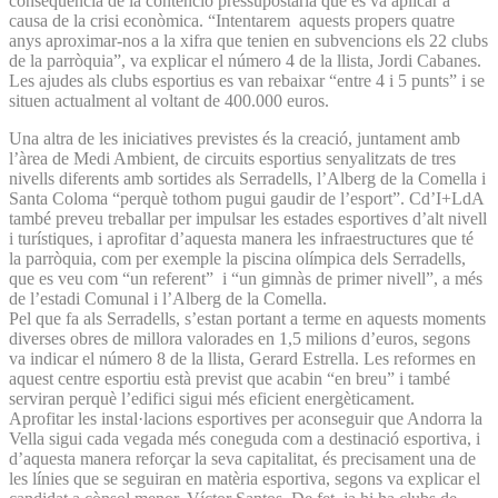
conseqüència de la contenció pressupostària que es va aplicar a
causa de la crisi econòmica. “Intentarem aquests propers quatre
anys aproximar-nos a la xifra que tenien en subvencions els 22 clubs
de la parròquia”, va explicar el número 4 de la llista, Jordi Cabanes.
Les ajudes als clubs esportius es van rebaixar “entre 4 i 5 punts” i se
situen actualment al voltant de 400.000 euros.
Una altra de les iniciatives previstes és la creació, juntament amb
l’àrea de Medi Ambient, de circuits esportius senyalitzats de tres
nivells diferents amb sortides als Serradells, l’Alberg de la Comella i
Santa Coloma “perquè tothom pugui gaudir de l’esport”. Cd’I+LdA
també preveu treballar per impulsar les estades esportives d’alt nivell
i turístiques, i aprofitar d’aquesta manera les infraestructures que té
la parròquia, com per exemple la piscina olímpica dels Serradells,
que es veu com “un referent” i “un gimnàs de primer nivell”, a més
de l’estadi Comunal i l’Alberg de la Comella.
Pel que fa als Serradells, s’estan portant a terme en aquests moments
diverses obres de millora valorades en 1,5 milions d’euros, segons
va indicar el número 8 de la llista, Gerard Estrella. Les reformes en
aquest centre esportiu està previst que acabin “en breu” i també
serviran perquè l’edifici sigui més eficient energèticament.
Aprofitar les instal·lacions esportives per aconseguir que Andorra la
Vella sigui cada vegada més coneguda com a destinació esportiva, i
d’aquesta manera reforçar la seva capitalitat, és precisament una de
les línies que se seguiran en matèria esportiva, segons va explicar el