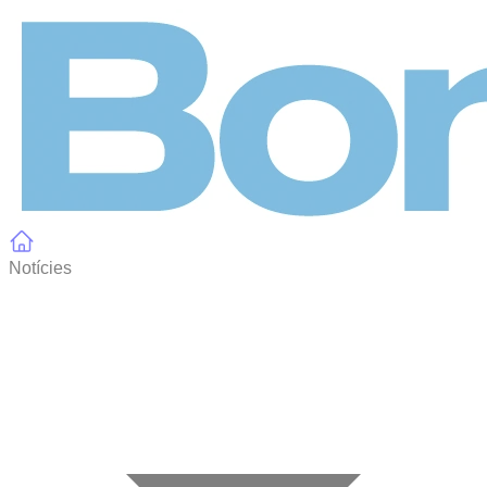
Panell de gestió de galetes
Notícies