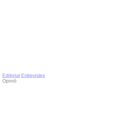
Editorial
Entrevistes
Opinió