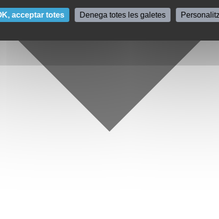
K, acceptar totes
Denega totes les galetes
Personalit