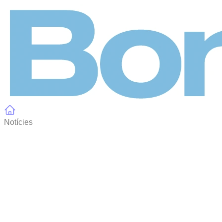
Panell de gestió de galetes
Notícies