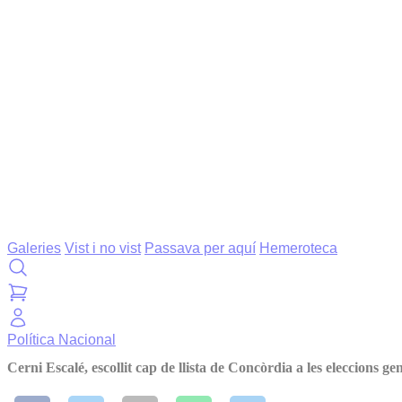
Galeries
Vist i no vist
Passava per aquí
Hemeroteca
Política
Nacional
Cerni Escalé, escollit cap de llista de Concòrdia a les eleccions ge