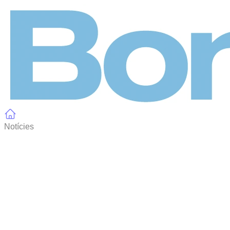
Panell de gestió de galetes
Notícies