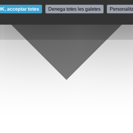
K, acceptar totes
Denega totes les galetes
Personalit