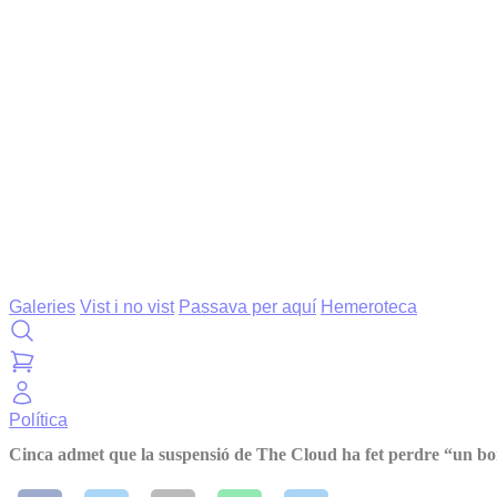
Galeries
Vist i no vist
Passava per aquí
Hemeroteca
Política
Cinca admet que la suspensió de The Cloud ha fet perdre “un b