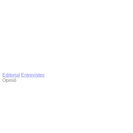
Editorial
Entrevistes
Opinió