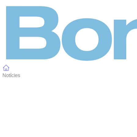
Panell de gestió de galetes
Notícies