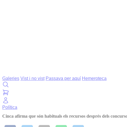
Galeries
Vist i no vist
Passava per aquí
Hemeroteca
Política
Cinca afirma que són habituals els recursos després dels concurso