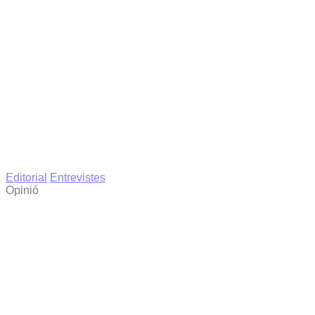
Editorial
Entrevistes
Opinió