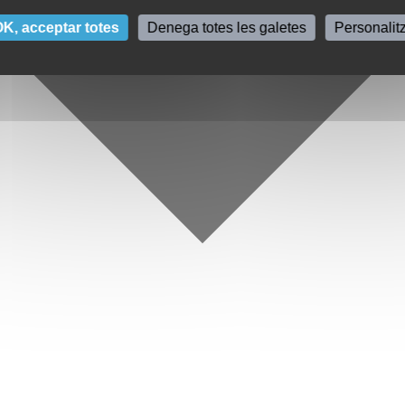
K, acceptar totes
Denega totes les galetes
Personalit