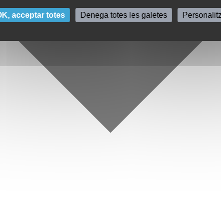
K, acceptar totes
Denega totes les galetes
Personalit