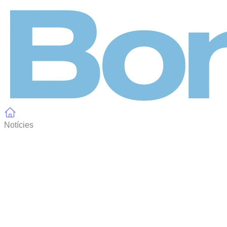
Panell de gestió de galetes
Notícies