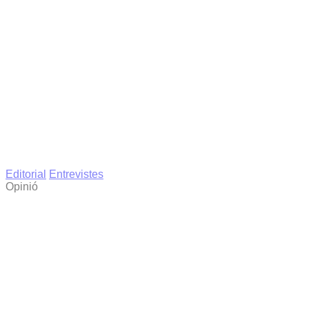
Editorial
Entrevistes
Opinió