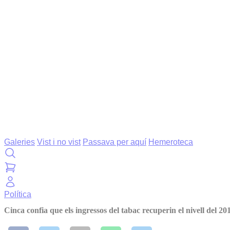
Galeries
Vist i no vist
Passava per aquí
Hemeroteca
Política
Cinca confia que els ingressos del tabac recuperin el nivell del 20