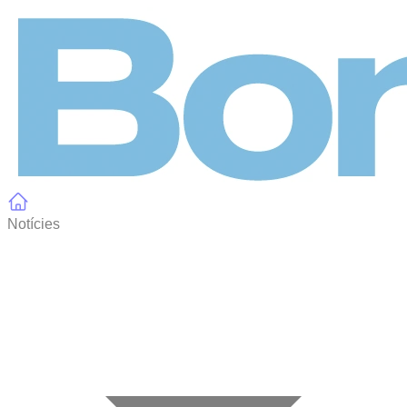
Panell de gestió de galetes
Notícies