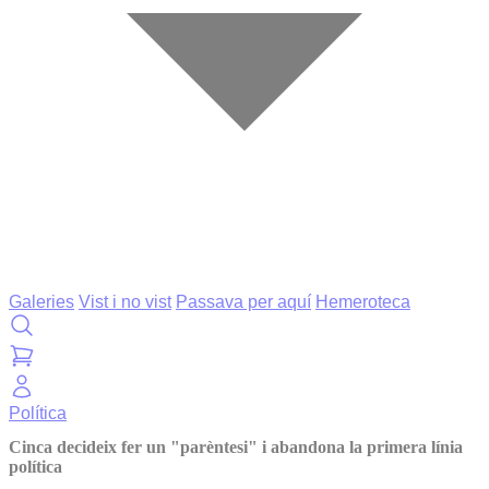
Galeries
Vist i no vist
Passava per aquí
Hemeroteca
Política
Cinca decideix fer un "parèntesi" i abandona la primera línia
política