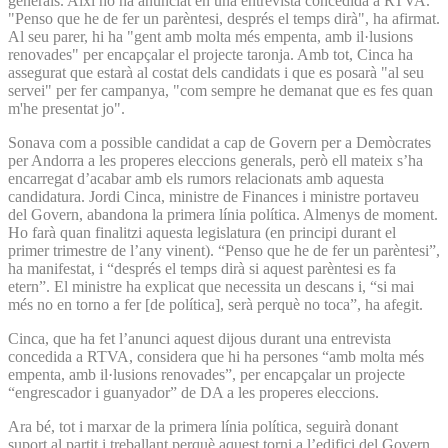
generals. Així ho ha anunciat en una entrevista concedida a RTVA.
"Penso que he de fer un parèntesi, després el temps dirà", ha afirmat.
Al seu parer, hi ha "gent amb molta més empenta, amb il·lusions
renovades" per encapçalar el projecte taronja. Amb tot, Cinca ha
assegurat que estarà al costat dels candidats i que es posarà "al seu
servei" per fer campanya, "com sempre he demanat que es fes quan
m'he presentat jo".
Sonava com a possible candidat a cap de Govern per a Demòcrates
per Andorra a les properes eleccions generals, però ell mateix s’ha
encarregat d’acabar amb els rumors relacionats amb aquesta
candidatura. Jordi Cinca, ministre de Finances i ministre portaveu
del Govern, abandona la primera línia política. Almenys de moment.
Ho farà quan finalitzi aquesta legislatura (en principi durant el
primer trimestre de l’any vinent). “Penso que he de fer un parèntesi”,
ha manifestat, i “després el temps dirà si aquest parèntesi es fa
etern”. El ministre ha explicat que necessita un descans i, “si mai
més no en torno a fer [de política], serà perquè no toca”, ha afegit.
Cinca, que ha fet l’anunci aquest dijous durant una entrevista
concedida a RTVA, considera que hi ha persones “amb molta més
empenta, amb il·lusions renovades”, per encapçalar un projecte
“engrescador i guanyador” de DA a les properes eleccions.
Ara bé, tot i marxar de la primera línia política, seguirà donant
suport al partit i treballant perquè aquest torni a l’edifici del Govern