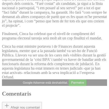
després dels comicis. “Faré costat” als candidats, ja sigui a la llista
nacional o parroquial, “i em posaré al seu servei” per a tot el que
“faci falta” durant la campanya, ha garantit. Ho farà “com sempre he
demanat als altres companys de partit que es fes quan m’he presentat
jo”, ha opinat, i com “penso que hem de fer tots els que ens creiem
el projecte”.
Finalment, Cinca ha celebrat que el nivell de compliment del
programa electoral taronja serà molt alt un cop finalitzi el mandat.
Cinca ha estat ministre portaveu i de Finances durant aquesta
legislatura, mentre que a la passada també va ser-ho de Funció
Pública. Llavors va ser una de les cares més visibles durant la gestió
governamental de la ‘crisi BPA’ i també va haver de batallar amb els
funcionaris durant la reforma dels complements de jubilació. En
aquesta legislatura ha estat immers en temes judicials -que ja han
estat arxivats- relacionats amb la seva implicació a l’empresa
Orfund.
Permetre
Google Adsense està deshabilitat.
Comentaris
Afegir nou comentari