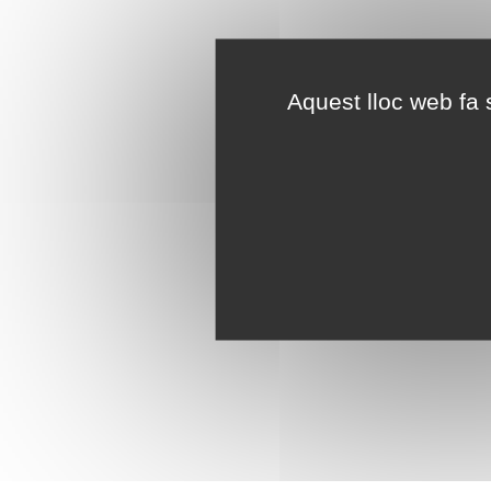
Aquest lloc web fa s