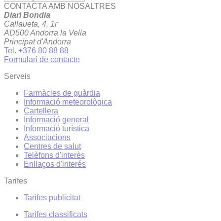
CONTACTA AMB NOSALTRES
Diari Bondia
Callaueta, 4, 1r
AD500 Andorra la Vella
Principat d'Andorra
Tel. +376 80 88 88
Formulari de contacte
Serveis
Farmàcies de guàrdia
Informació meteorològica
Cartellera
Informació general
Informació turística
Associacions
Centres de salut
Telèfons d'interès
Enllaços d'interés
Tarifes
Tarifes publicitat
Tarifes classificats