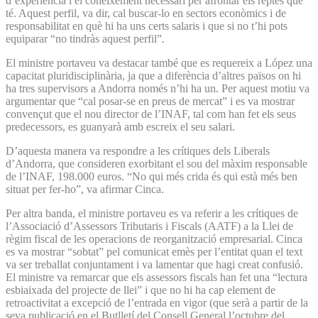
d’experiència i el coneixement necessari per afrontar els reptes que
té. Aquest perfil, va dir, cal buscar-lo en sectors econòmics i de
responsabilitat en què hi ha uns certs salaris i que si no t’hi pots
equiparar “no tindràs aquest perfil”.
El ministre portaveu va destacar també que es requereix a López una
capacitat pluridisciplinària, ja que a diferència d’altres països on hi
ha tres supervisors a Andorra només n’hi ha un. Per aquest motiu va
argumentar que “cal posar-se en preus de mercat” i es va mostrar
convençut que el nou director de l’INAF, tal com han fet els seus
predecessors, es guanyarà amb escreix el seu salari.
D’aquesta manera va respondre a les crítiques dels Liberals
d’Andorra, que consideren exorbitant el sou del màxim responsable
de l’INAF, 198.000 euros. “No qui més crida és qui està més ben
situat per fer-ho”, va afirmar Cinca.
Per altra banda, el ministre portaveu es va referir a les crítiques de
l’Associació d’Assessors Tributaris i Fiscals (AATF) a la Llei de
règim fiscal de les operacions de reorganització empresarial. Cinca
es va mostrar “sobtat” pel comunicat emès per l’entitat quan el text
va ser treballat conjuntament i va lamentar que hagi creat confusió.
El ministre va remarcar que els assessors fiscals han fet una “lectura
esbiaixada del projecte de llei” i que no hi ha cap element de
retroactivitat a excepció de l’entrada en vigor (que serà a partir de la
seva publicació en el Butlletí del Consell General l’octubre del