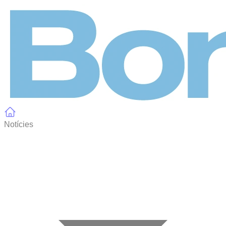
Panell de gestió de galetes
Notícies