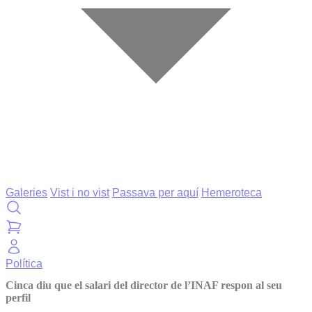
Galeries
Vist i no vist
Passava per aquí
Hemeroteca
Política
Cinca diu que el salari del director de l’INAF respon al seu
perfil