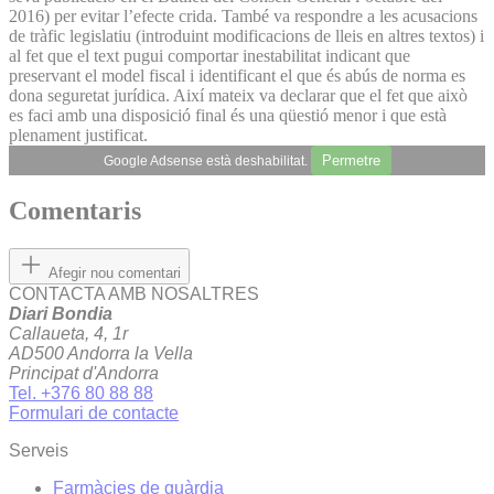
2016) per evitar l’efecte crida. També va respondre a les acusacions
de tràfic legislatiu (introduint modificacions de lleis en altres textos) i
al fet que el text pugui comportar inestabilitat indicant que
preservant el model fiscal i identificant el que és abús de norma es
dona seguretat jurídica. Així mateix va declarar que el fet que això
es faci amb una disposició final és una qüestió menor i que està
plenament justificat.
Permetre
Google Adsense està deshabilitat.
Comentaris
Afegir nou comentari
CONTACTA AMB NOSALTRES
Diari Bondia
Callaueta, 4, 1r
AD500 Andorra la Vella
Principat d'Andorra
Tel. +376 80 88 88
Formulari de contacte
Serveis
Farmàcies de guàrdia