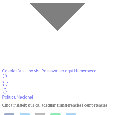
Galeries
Vist i no vist
Passava per aquí
Hemeroteca
Política
Nacional
Cinca insisteix que cal adequar transferències i competències