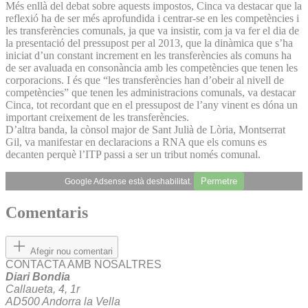
Més enllà del debat sobre aquests impostos, Cinca va destacar que la
reflexió ha de ser més aprofundida i centrar-se en les competències i
les transferències comunals, ja que va insistir, com ja va fer el dia de
la presentació del pressupost per al 2013, que la dinàmica que s’ha
iniciat d’un constant increment en les transferències als comuns ha
de ser avaluada en consonància amb les competències que tenen les
corporacions. I és que “les transferències han d’obeir al nivell de
competències” que tenen les administracions comunals, va destacar
Cinca, tot recordant que en el pressupost de l’any vinent es dóna un
important creixement de les transferències.
D’altra banda, la cònsol major de Sant Julià de Lòria, Montserrat
Gil, va manifestar en declaracions a RNA que els comuns es
decanten perquè l’ITP passi a ser un tribut només comunal.
Permetre
Google Adsense està deshabilitat.
Comentaris
Afegir nou comentari
CONTACTA AMB NOSALTRES
Diari Bondia
Callaueta, 4, 1r
AD500 Andorra la Vella