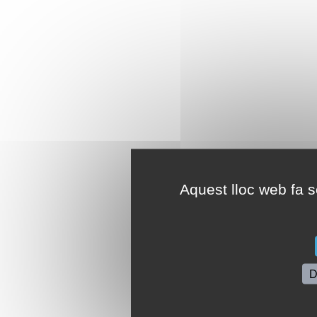
Aquest lloc web fa se
D