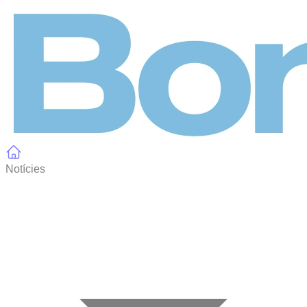
Panell de gestió de galetes
Notícies