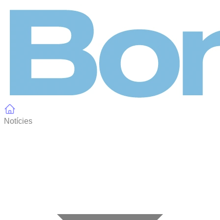
Panell de gestió de galetes
Notícies