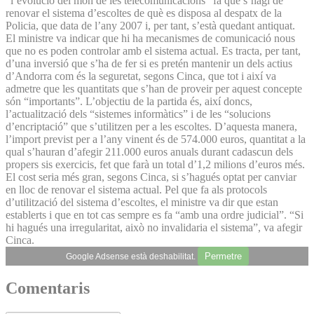
“l’evolució del món de les telecomunicacions” fa que s’hagi de
renovar el sistema d’escoltes de què es disposa al despatx de la
Policia, que data de l’any 2007 i, per tant, s’està quedant antiquat.
El ministre va indicar que hi ha mecanismes de comunicació nous
que no es poden controlar amb el sistema actual. Es tracta, per tant,
d’una inversió que s’ha de fer si es pretén mantenir un dels actius
d’Andorra com és la seguretat, segons Cinca, que tot i així va
admetre que les quantitats que s’han de proveir per aquest concepte
són “importants”. L’objectiu de la partida és, així doncs,
l’actualització dels “sistemes informàtics” i de les “solucions
d’encriptació” que s’utilitzen per a les escoltes. D’aquesta manera,
l’import previst per a l’any vinent és de 574.000 euros, quantitat a la
qual s’hauran d’afegir 211.000 euros anuals durant cadascun dels
propers sis exercicis, fet que farà un total d’1,2 milions d’euros més.
El cost seria més gran, segons Cinca, si s’hagués optat per canviar
en lloc de renovar el sistema actual. Pel que fa als protocols
d’utilització del sistema d’escoltes, el ministre va dir que estan
establerts i que en tot cas sempre es fa “amb una ordre judicial”. “Si
hi hagués una irregularitat, això no invalidaria el sistema”, va afegir
Cinca.
Permetre
Google Adsense està deshabilitat.
Comentaris