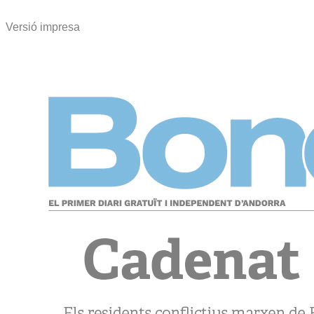
Versió impresa