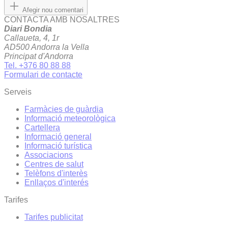
Afegir nou comentari
CONTACTA AMB NOSALTRES
Diari Bondia
Callaueta, 4, 1r
AD500 Andorra la Vella
Principat d'Andorra
Tel. +376 80 88 88
Formulari de contacte
Serveis
Farmàcies de guàrdia
Informació meteorològica
Cartellera
Informació general
Informació turística
Associacions
Centres de salut
Telèfons d'interès
Enllaços d'interés
Tarifes
Tarifes publicitat