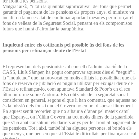
fer front a les pensions.
Malgrat això, “i tot i la quantitat significativa” del fons que permet
garantir el pagament de les pensions els propers anys, el ministre va
incidir en la necessitat de continuar aportant mesures per reforçar el
fons de vellesa de la Seguretat Social, pensant en els compromisos
futurs que haurà d’afrontar la parapública.
Inquietud entre els cotitzants pel possible ús del fons de les
pensions per refinançar deute de l’Estat
El representant dels pensionistes al consell d’administració de la
CASS, Lluís Sàmper, ha pogut comprovar aquests dies el “neguit” i
la “inquietud” que ha provocat en molts afiliats la possibilitat que els
fons de reserva de jubilació es puguin utilitzar per eixugar deute de
l’Estat o refinançar-lo, com apuntava Standard & Poor’s en el seu
últim informe sobre Andorra. Els cotitzants de la seguretat social
consideren en general, segons el que li han comentat, que aquesta no
és la missió dels fons i que el Govern no en pot disposar lliurement.
En aquest sentit recorden que no s’hauria d’anar pel mateix camí
que Espanya, on l’últim Govern ha tret molts diners de la guardiola
que s’ha anat constituint els darrers anys per fer front al pagament de
les pensions. Tot i així, també hi ha algunes persones, si bé són els
que menys, que pensen que si l’Estat té dificultats per finançar-se cal