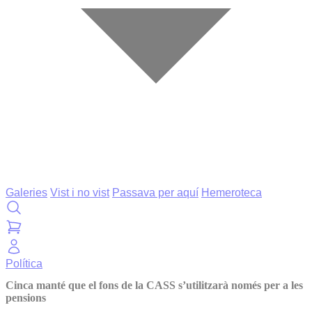
Galeries
Vist i no vist
Passava per aquí
Hemeroteca
Política
Cinca manté que el fons de la CASS s’utilitzarà només per a les
pensions