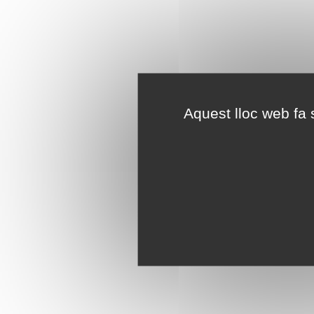
Aquest lloc web fa s