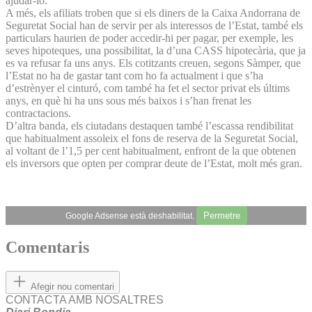
ajudar-lo.
A més, els afiliats troben que si els diners de la Caixa Andorrana de
Seguretat Social han de servir per als interessos de l’Estat, també els
particulars haurien de poder accedir-hi per pagar, per exemple, les
seves hipoteques, una possibilitat, la d’una CASS hipotecària, que ja
es va refusar fa uns anys. Els cotitzants creuen, segons Sàmper, que
l’Estat no ha de gastar tant com ho fa actualment i que s’ha
d’estrènyer el cinturó, com també ha fet el sector privat els últims
anys, en què hi ha uns sous més baixos i s’han frenat les
contractacions.
D’altra banda, els ciutadans destaquen també l’escassa rendibilitat
que habitualment assoleix el fons de reserva de la Seguretat Social,
al voltant de l’1,5 per cent habitualment, enfront de la que obtenen
els inversors que opten per comprar deute de l’Estat, molt més gran.
Permetre
Google Adsense està deshabilitat.
Comentaris
Afegir nou comentari
CONTACTA AMB NOSALTRES