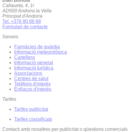
Diari Bondia
Callaueta, 4, 1r
AD500 Andorra la Vella
Principat d'Andorra
Tel. +376 80 88 88
Formulari de contacte
Serveis
Farmàcies de guàrdia
Informació meteorològica
Cartellera
Informació general
Informació turística
Associacions
Centres de salut
Telèfons d'interès
Enllaços d'interés
Tarifes
Tarifes publicitat
Tarifes classificats
Contacti amb nosaltres per publicitat o qüestions comercials