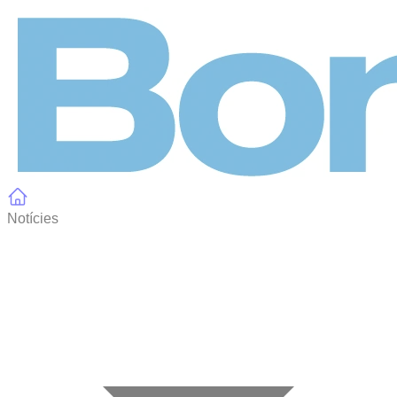
Panell de gestió de galetes
Notícies