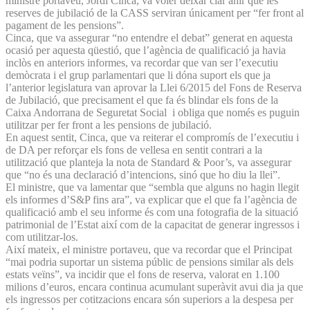
ministre portaveu, Jordi Cinca, va voler deixar clar ahir que les
reserves de jubilació de la CASS serviran únicament per “fer front al
pagament de les pensions”.
Cinca, que va assegurar “no entendre el debat” generat en aquesta
ocasió per aquesta qüestió, que l’agència de qualificació ja havia
inclòs en anteriors informes, va recordar que van ser l’executiu
demòcrata i el grup parlamentari que li dóna suport els que ja
l’anterior legislatura van aprovar la Llei 6/2015 del Fons de Reserva
de Jubilació, que precisament el que fa és blindar els fons de la
Caixa Andorrana de Seguretat Social i obliga que només es puguin
utilitzar per fer front a les pensions de jubilació.
En aquest sentit, Cinca, que va reiterar el compromís de l’executiu i
de DA per reforçar els fons de vellesa en sentit contrari a la
utilització que planteja la nota de Standard & Poor’s, va assegurar
que “no és una declaració d’intencions, sinó que ho diu la llei”.
El ministre, que va lamentar que “sembla que alguns no hagin llegit
els informes d’S&P fins ara”, va explicar que el que fa l’agència de
qualificació amb el seu informe és com una fotografia de la situació
patrimonial de l’Estat així com de la capacitat de generar ingressos i
com utilitzar-los.
Així mateix, el ministre portaveu, que va recordar que el Principat
“mai podria suportar un sistema públic de pensions similar als dels
estats veïns”, va incidir que el fons de reserva, valorat en 1.100
milions d’euros, encara continua acumulant superàvit avui dia ja que
els ingressos per cotitzacions encara són superiors a la despesa per