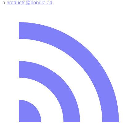
a
producte@bondia.ad