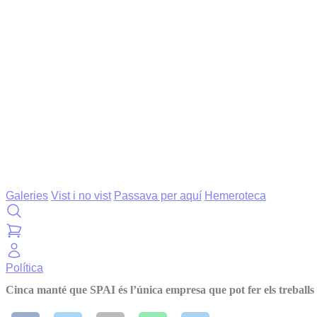
Galeries
Vist i no vist
Passava per aquí
Hemeroteca
Política
Cinca manté que SPAI és l’única empresa que pot fer els treballs