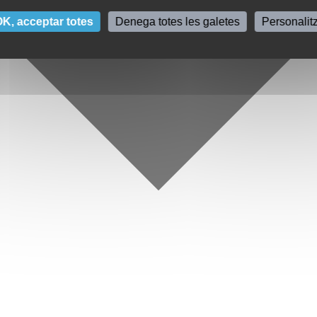
K, acceptar totes
Denega totes les galetes
Personalit