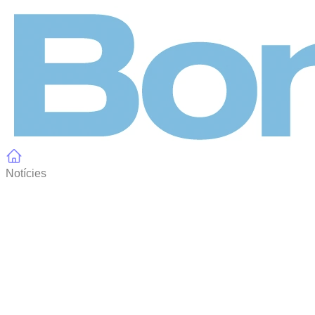
Panell de gestió de galetes
Notícies