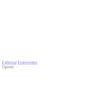
Editorial
Entrevistes
Opinió