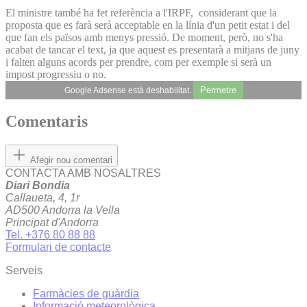
El ministre també ha fet referència a l'IRPF, considerant que la
proposta que es farà serà acceptable en la línia d'un petit estat i del
que fan els països amb menys pressió. De moment, però, no s'ha
acabat de tancar el text, ja que aquest es presentarà a mitjans de juny
i falten alguns acords per prendre, com per exemple si serà un
impost progressiu o no.
Permetre
Google Adsense està deshabilitat.
Comentaris
Afegir nou comentari
CONTACTA AMB NOSALTRES
Diari Bondia
Callaueta, 4, 1r
AD500 Andorra la Vella
Principat d'Andorra
Tel. +376 80 88 88
Formulari de contacte
Serveis
Farmàcies de guàrdia
Informació meteorològica