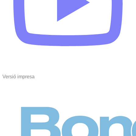
Versió impresa