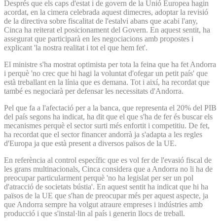
Després que els caps d'estat i de govern de la Unió Europea hagin
acordat, en la cimera celebrada aquest dimecres, adoptar la revisió
de la directiva sobre fiscalitat de l'estalvi abans que acabi l'any,
Cinca ha reiterat el posicionament del Govern. En aquest sentit, ha
assegurat que participarà en les negociacions amb propostes i
explicant 'la nostra realitat i tot el que hem fet'.
El ministre s'ha mostrat optimista per tota la feina que ha fet Andorra
i perquè 'no crec que hi hagi la voluntat d'ofegar un petit país' que
està treballant en la línia que es demana. Tot i així, ha recordat que
també es negociarà per defensar les necessitats d'Andorra.
Pel que fa a l'afectació per a la banca, que representa el 20% del PIB
del país segons ha indicat, ha dit que el que s'ha de fer és buscar els
mecanismes perquè el sector surti més enfortit i competitiu. De fet,
ha recordat que el sector financer andorrà ja s'adapta a les regles
d'Europa ja que està present a diversos països de la UE.
En referència al control específic que es vol fer de l'evasió fiscal de
les grans multinacionals, Cinca considera que a Andorra no li ha de
preocupar particularment perquè 'no ha legislat per ser un pol
d'atracció de societats bústia'. En aquest sentit ha indicat que hi ha
països de la UE que s'han de preocupar més per aquest aspecte, ja
que Andorra sempre ha volgut atraure empreses i indústries amb
producció i que s'instal·lin al país i generin llocs de treball.