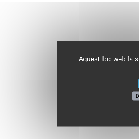
Aquest lloc web fa se
D