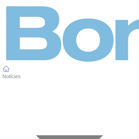
Panell de gestió de galetes
Notícies