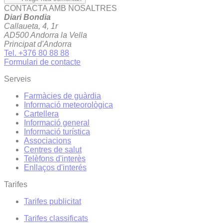
CONTACTA AMB NOSALTRES
Diari Bondia
Callaueta, 4, 1r
AD500 Andorra la Vella
Principat d'Andorra
Tel. +376 80 88 88
Formulari de contacte
Serveis
Farmàcies de guàrdia
Informació meteorològica
Cartellera
Informació general
Informació turística
Associacions
Centres de salut
Telèfons d'interès
Enllaços d'interés
Tarifes
Tarifes publicitat
Tarifes classificats