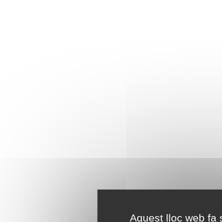
Aquest lloc web fa s