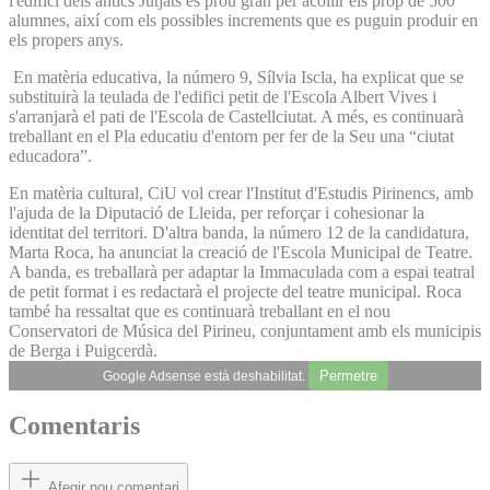
l'edifici dels antics Jutjats és prou gran per acollir els prop de 500
alumnes, així com els possibles increments que es puguin produir en
els propers anys.
En matèria educativa, la número 9, Sílvia Iscla, ha explicat que se
substituirà la teulada de l'edifici petit de l'Escola Albert Vives i
s'arranjarà el pati de l'Escola de Castellciutat. A més, es continuarà
treballant en el Pla educatiu d'entorn per fer de la Seu una “ciutat
educadora”.
En matèria cultural, CiU vol crear l'Institut d'Estudis Pirinencs, amb
l'ajuda de la Diputació de Lleida, per reforçar i cohesionar la
identitat del territori. D'altra banda, la número 12 de la candidatura,
Marta Roca, ha anunciat la creació de l'Escola Municipal de Teatre.
A banda, es treballarà per adaptar la Immaculada com a espai teatral
de petit format i es redactarà el projecte del teatre municipal. Roca
també ha ressaltat que es continuarà treballant en el nou
Conservatori de Música del Pirineu, conjuntament amb els municipis
de Berga i Puigcerdà.
Permetre
Google Adsense està deshabilitat.
Comentaris
Afegir nou comentari