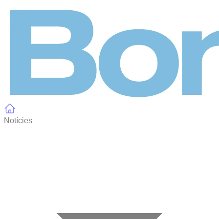
Panell de gestió de galetes
Notícies