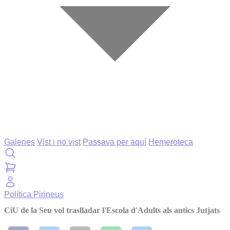
Galeries
Vist i no vist
Passava per aquí
Hemeroteca
Política
Pirineus
CiU de la Seu vol traslladar l'Escola d'Adults als antics Jutjats