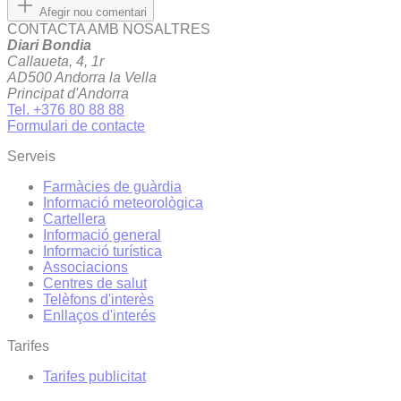
Afegir nou comentari
CONTACTA AMB NOSALTRES
Diari Bondia
Callaueta, 4, 1r
AD500 Andorra la Vella
Principat d'Andorra
Tel. +376 80 88 88
Formulari de contacte
Serveis
Farmàcies de guàrdia
Informació meteorològica
Cartellera
Informació general
Informació turística
Associacions
Centres de salut
Telèfons d'interès
Enllaços d'interés
Tarifes
Tarifes publicitat