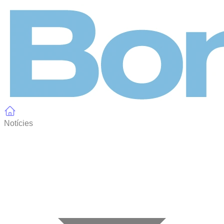
Panell de gestió de galetes
Notícies