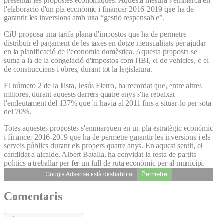
presentar les propostes econòmiques. Aquesta mesura s'emmarca en
l'elaboració d'un pla econòmic i financer 2016-2019 que ha de
garantir les inversions amb una “gestió responsable”.
CiU proposa una tarifa plana d'impostos que ha de permetre
distribuir el pagament de les taxes en dotze mensualitats per ajudar
en la planificació de l'economia domèstica. Aquesta proposta se
suma a la de la congelació d'impostos com l'IBI, el de vehicles, o el
de construccions i obres, durant tot la legislatura.
El número 2 de la llista, Jesús Fierro, ha recordat que, entre altres
millores, durant aquests darrers quatre anys s'ha rebaixat
l'endeutament del 137% que hi havia al 2011 fins a situar-lo per sota
del 70%.
Totes aquestes propostes s'emmarquen en un pla estratègic econòmic
i financer 2016-2019 que ha de permetre garantir les inversions i els
serveis públics durant els propers quatre anys. En aquest sentit, el
candidat a alcalde, Albert Batalla, ha convidat la resta de partits
polítics a treballar per fer un full de ruta econòmic per al municipi.
Permetre
Google Adsense està deshabilitat.
Comentaris