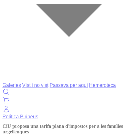
Galeries
Vist i no vist
Passava per aquí
Hemeroteca
Política
Pirineus
CiU proposa una tarifa plana d'impostos per a les famílies
urgellenques