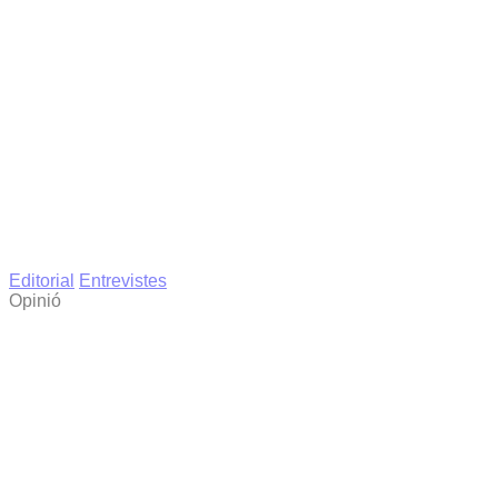
Editorial
Entrevistes
Opinió