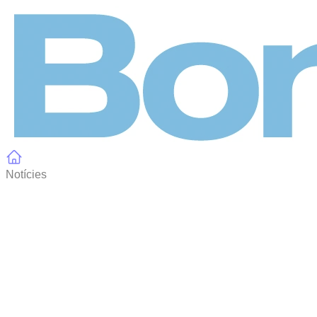
Panell de gestió de galetes
Notícies