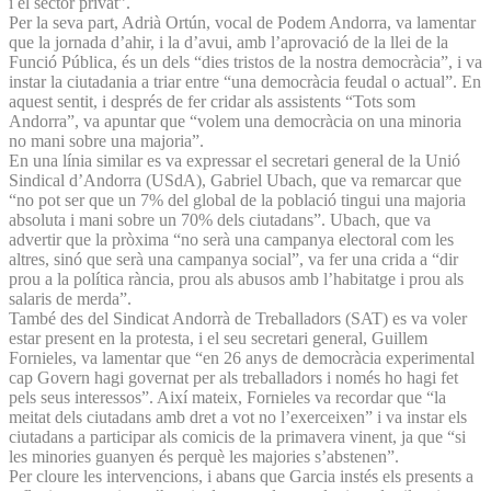
i el sector privat”.
Per la seva part, Adrià Ortún, vocal de Podem Andorra, va lamentar
que la jornada d’ahir, i la d’avui, amb l’aprovació de la llei de la
Funció Pública, és un dels “dies tristos de la nostra democràcia”, i va
instar la ciutadania a triar entre “una democràcia feudal o actual”. En
aquest sentit, i després de fer cridar als assistents “Tots som
Andorra”, va apuntar que “volem una democràcia on una minoria
no mani sobre una majoria”.
En una línia similar es va expressar el secretari general de la Unió
Sindical d’Andorra (USdA), Gabriel Ubach, que va remarcar que
“no pot ser que un 7% del global de la població tingui una majoria
absoluta i mani sobre un 70% dels ciutadans”. Ubach, que va
advertir que la pròxima “no serà una campanya electoral com les
altres, sinó que serà una campanya social”, va fer una crida a “dir
prou a la política rància, prou als abusos amb l’habitatge i prou als
salaris de merda”.
També des del Sindicat Andorrà de Treballadors (SAT) es va voler
estar present en la protesta, i el seu secretari general, Guillem
Fornieles, va lamentar que “en 26 anys de democràcia experimental
cap Govern hagi governat per als treballadors i només ho hagi fet
pels seus interessos”. Així mateix, Fornieles va recordar que “la
meitat dels ciutadans amb dret a vot no l’exerceixen” i va instar els
ciutadans a participar als comicis de la primavera vinent, ja que “si
les minories guanyen és perquè les majories s’abstenen”.
Per cloure les intervencions, i abans que Garcia instés els presents a