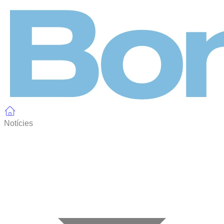
Panell de gestió de galetes
Notícies