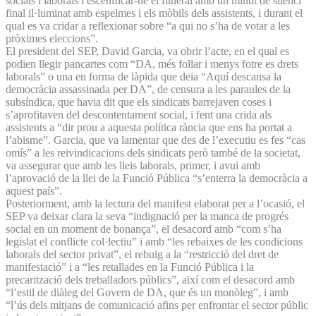
socials i laborals i escenificar-ne el funeral amb un minut de silenci
final il·luminat amb espelmes i els mòbils dels assistents, i durant el
qual es va cridar a reflexionar sobre “a qui no s’ha de votar a les
pròximes eleccions”.
El president del SEP, David Garcia, va obrir l’acte, en el qual es
podien llegir pancartes com “DA, més follar i menys fotre es drets
laborals” o una en forma de làpida que deia “Aquí descansa la
democràcia assassinada per DA”, de censura a les paraules de la
subsíndica, que havia dit que els sindicats barrejaven coses i
s’aprofitaven del descontentament social, i fent una crida als
assistents a “dir prou a aquesta política rància que ens ha portat a
l’abisme”. Garcia, que va lamentar que des de l’executiu es fes “cas
omís” a les reivindicacions dels sindicats però també de la societat,
va assegurar que amb les lleis laborals, primer, i avui amb
l’aprovació de la llei de la Funció Pública “s’enterra la democràcia a
aquest país”.
Posteriorment, amb la lectura del manifest elaborat per a l’ocasió, el
SEP va deixar clara la seva “indignació per la manca de progrés
social en un moment de bonança”, el desacord amb “com s’ha
legislat el conflicte col·lectiu” i amb “les rebaixes de les condicions
laborals del sector privat”, el rebuig a la “restricció del dret de
manifestació” i a “les retallades en la Funció Pública i la
precarització dels treballadors públics”, així com el desacord amb
“l’estil de diàleg del Govern de DA, que és un monòleg”, i amb
“l’ús dels mitjans de comunicació afins per enfrontar el sector públic