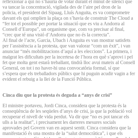
reflexionar a qui no s’hauria de votar durant el minut de silenci que
va tancar la concentració, vigilada des de l’aire pel dron de la
policia, el president del Sipaag, Lluís Anguita, es va comprometre
davant els qui omplien la plaça on s’havia de construir The Cloud a
“fer tot el possible per portar la situació que es viu a Andorra al
Consell d’Europa”, un organisme que, com va precisar al final,
“crec que té una visió d’Andorra que no és la correcta”.
Al final de l’acte, Garcia, Ubach i Anguita es van mostrar satisfets
per l’assistència a la protesta, que van valorar “com un èxit”, i van
anunciar “més mobilitzacions d’aquí a les eleccions”. La primera, i
malgrat les dificultats per la incertesa de l’hora en què s’aprovi i pel
fet que molta gent estarà treballant, tindrà lloc avui mateix al Consell
General, on tot i no haver-hi una convocatòria formal, sí que
s’espera que els treballadors públics que hi puguin acudir vagin a fer
evident el rebuig a la llei de la Funció Pública.
Cinca diu que la protesta és deguda a “anys de crisi”
El ministre portaveu, Jordi Cinca, considera que la protesta és la
conseqüència de les seqüeles d’anys de crisi, ja que la població vol
recuperar el nivell de vida perdut. Va dir que “no es pot tancar els
ulls a la realitat”, i precisament les darreres mesures socials
aprovades pel Govern van en aquest sentit. Cinca considera que la
manifestació és una mostra de la “salut democràtica”, i que els