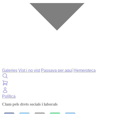
Galeries
Vist i no vist
Passava per aquí
Hemeroteca
Política
Clam pels drets socials i laborals