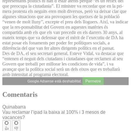
representants polítics hi han d’estar atents perquè “és un reflex del
que preocupa la ciutadania”. El ministre va recordar que en la pri-
mera protesta els neguits eren molt diversos, però va deixar clar que
algunes situacions que ara provoquen les queixes de la població
“venen de molt lluny”, excepte el preu dels lloguers. Així, va indicar
que la res-ponsabilitat del Govern en aquestes matèries és
compartida amb els que els van precedir en els darrers 30 anys, al
mateix temps que va defensar que el mèrit de l’executiu de DA ha
estat posar els fonaments per poder fer polítiques socials, a
diferència del que van fer altres dirigents polítics en el passat.
Des de DA, el seu secretari general, Esteve Vidal, va destacar que
“entenen el neguit dels ciutadans i ciutadanes que reclamen al seu
Govern que treballi per millorar les condicions de vida”, i va
avançar que la política social serà un dels eixos que es treballarà
amb intensitat al programa electoral.
Permetre
Google Adsense està deshabilitat.
Comentaris
Quinabarra
Vau reclamar l’ipad la baixa al 100% i 3 mesos de
vacances?
👍
👎