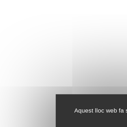
Aquest lloc web fa s