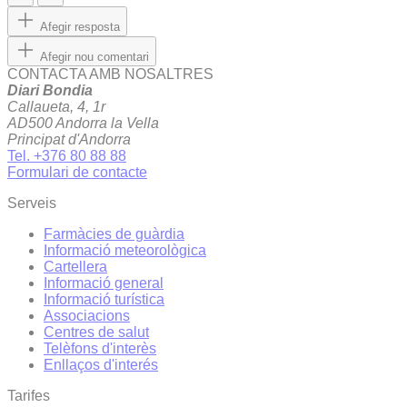
Afegir resposta
Afegir nou comentari
CONTACTA AMB NOSALTRES
Diari Bondia
Callaueta, 4, 1r
AD500 Andorra la Vella
Principat d'Andorra
Tel. +376 80 88 88
Formulari de contacte
Serveis
Farmàcies de guàrdia
Informació meteorològica
Cartellera
Informació general
Informació turística
Associacions
Centres de salut
Telèfons d'interès
Enllaços d'interés
Tarifes