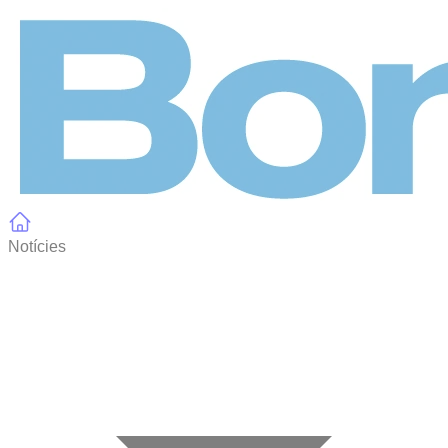
Panell de gestió de galetes
Notícies