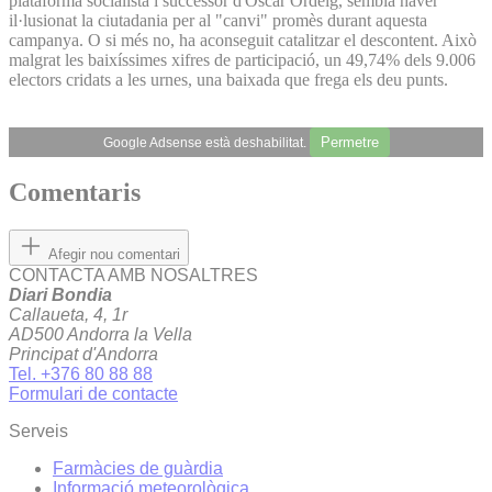
plataforma socialista i successor d'Òscar Ordeig, sembla haver
il·lusionat la ciutadania per al "canvi" promès durant aquesta
campanya. O si més no, ha aconseguit catalitzar el descontent. Això
malgrat les baixíssimes xifres de participació, un 49,74% dels 9.006
electors cridats a les urnes, una baixada que frega els deu punts.
Permetre
Google Adsense està deshabilitat.
Comentaris
Afegir nou comentari
CONTACTA AMB NOSALTRES
Diari Bondia
Callaueta, 4, 1r
AD500 Andorra la Vella
Principat d'Andorra
Tel. +376 80 88 88
Formulari de contacte
Serveis
Farmàcies de guàrdia
Informació meteorològica