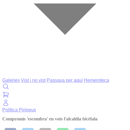
Galeries
Vist i no vist
Passava per aquí
Hemeroteca
Política
Pirineus
Compromís 'escombra' en vots l'alcaldia bicèfala