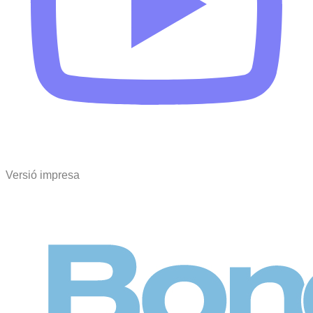
Versió impresa