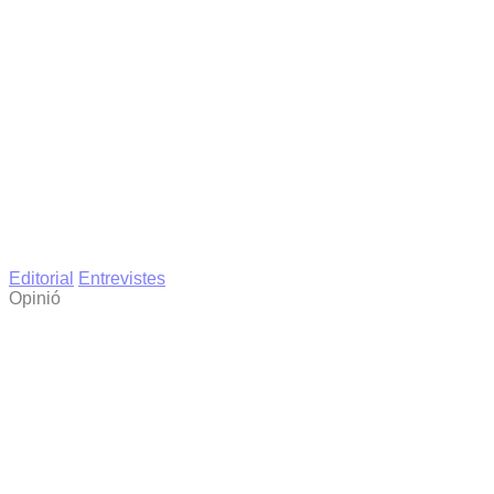
Editorial
Entrevistes
Opinió