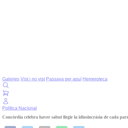
Galeries
Vist i no vist
Passava per aquí
Hemeroteca
Política
Nacional
Concòrdia celebra haver sabut llegir la idiosincràsia de cada par