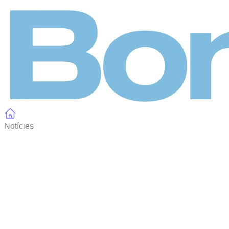
Panell de gestió de galetes
Notícies