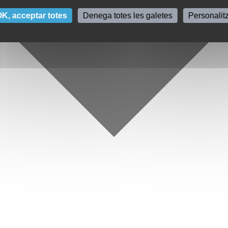
K, acceptar totes
Denega totes les galetes
Personalit