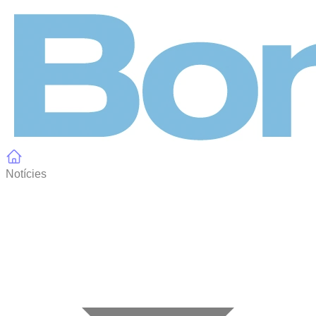
Panell de gestió de galetes
Notícies