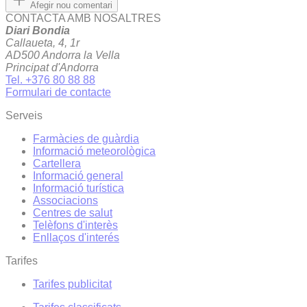
Afegir nou comentari
CONTACTA AMB NOSALTRES
Diari Bondia
Callaueta, 4, 1r
AD500 Andorra la Vella
Principat d'Andorra
Tel. +376 80 88 88
Formulari de contacte
Serveis
Farmàcies de guàrdia
Informació meteorològica
Cartellera
Informació general
Informació turística
Associacions
Centres de salut
Telèfons d'interès
Enllaços d'interés
Tarifes
Tarifes publicitat