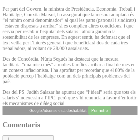
Per part del Govern, la ministra de Presidència, Economia, Treball i
Habitatge, Conxita Marsol, ha assegurat que la mesura adoptada és
“el mínim comú denominador” al qual les parts (patronal i sindicats)
“estaven disposats a arribar” si es complien altres condicions, i que
servia per restablir l’equitat dels salaris i alhora garantia la
sostenibilitat de les empreses. En aquest sentit, ha defensat que el
text vetlla per l’interès general i que beneficiarà dos de cada tres
treballadors, al voltant de 28.000 assalariats.
Des de Concòrdia, Núria Segués ha destacat que la mesura
facilitaria “una mica més” a moltes famílies arribar a final de mes en
un context inflacionista. I ha aprofitat per recordar que el 80% de la
població percep l’habitatge com un dels principals problemes del
país.
Des del PS, Judith Salazar ha apuntat que “l’ideal” seria que tots els
salaris s’indexessin a l’IPC, però que s’hi renuncia a favor d’enfortir
els mecanismes de diàleg social.
Permetre
Google Adsense està deshabilitat.
Comentaris