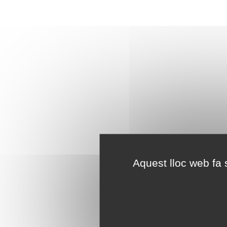
Aquest lloc web fa s