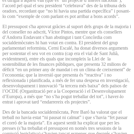
es dirigia a aquest vial (que és “un projecte d’interès nacional”),
l’acord pel qual el seu president “celebrava” des de la tribuna dels
oradors, recordant que “no hi havia una partida específica” i posant-
lo com “exemple de com parlant es pot arribar a bons acords”.
El pressupost s'ha aprovat gràcies al suport dels grups de la majoria i
del conseller no adscrit, Víctor Pintos, mentre que els consellers
d’Andorra Endavant s’han abstingut i tant Concòrdia com
socialdemòcrates hi han votat en contra. El president del grup
parlamentari reformista, Cerni Escalé, ha donat diversos arguments
per sostentar el seu vot en contra (cap era el vial de Sant Julià,
evidentment), entre els quals que incompleix la Llei de la
sostenibilitat de les finances públiques, que presenta 32 milions de
dèficit “en un primer any de mandat i en un clima de creixement” de
l’economia; que la inversió que presenta és “reactiva” i no
reflexionada i planificada, a més de fer una despesa en investigació,
desenvolupament i innovació “la tercera més baixa” dels països de
l’OCDE (Organització per a la Cooperació i el Desenvolupament
d’Europa), a més que “no s’ha pogut treballar del tot”, i haver-lo
entrat i aprovat tard “endarrereix els projectes”.
Des de la bancada socialdemòcrata, Pere Baró ha valorat que el
treball no havia estat “ni pausat ni calmat” i que s’havia “fet passar
el corró de la majoria”. En aquest sentit ha explicat que per les
presses (s’ha treballat el pressupost en només tres sessions de la
comissió legislativa) s’havien tancat esmenes que després s’havien