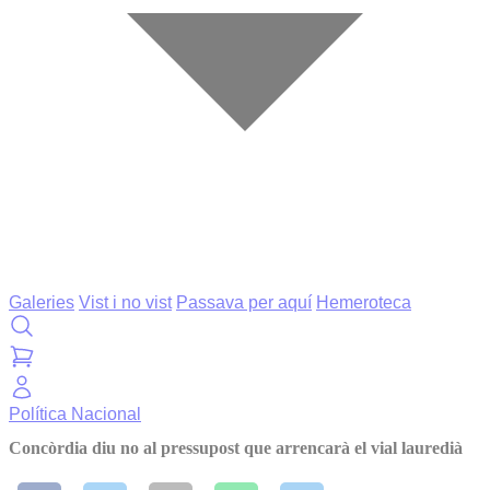
Galeries
Vist i no vist
Passava per aquí
Hemeroteca
Política
Nacional
Concòrdia diu no al pressupost que arrencarà el vial lauredià