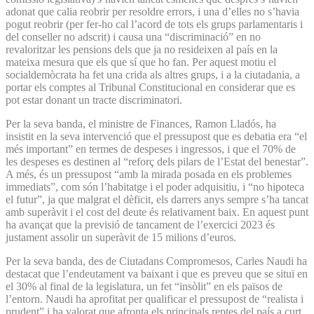
adonat que calia reobrir per resoldre errors, i una d’elles no s’havia
pogut reobrir (per fer-ho cal l’acord de tots els grups parlamentaris i
del conseller no adscrit) i causa una “discriminació” en no
revaloritzar les pensions dels que ja no resideixen al país en la
mateixa mesura que els que sí que ho fan. Per aquest motiu el
socialdemòcrata ha fet una crida als altres grups, i a la ciutadania, a
portar els comptes al Tribunal Constitucional en considerar que es
pot estar donant un tracte discriminatori.
Per la seva banda, el ministre de Finances, Ramon Lladós, ha
insistit en la seva intervenció que el pressupost que es debatia era “el
més important” en termes de despeses i ingressos, i que el 70% de
les despeses es destinen al “reforç dels pilars de l’Estat del benestar”.
A més, és un pressupost “amb la mirada posada en els problemes
immediats”, com són l’habitatge i el poder adquisitiu, i “no hipoteca
el futur”, ja que malgrat el dèficit, els darrers anys sempre s’ha tancat
amb superàvit i el cost del deute és relativament baix. En aquest punt
ha avançat que la previsió de tancament de l’exercici 2023 és
justament assolir un superàvit de 15 milions d’euros.
Per la seva banda, des de Ciutadans Compromesos, Carles Naudi ha
destacat que l’endeutament va baixant i que es preveu que se situï en
el 30% al final de la legislatura, un fet “insòlit” en els països de
l’entorn. Naudi ha aprofitat per qualificar el pressupost de “realista i
prudent” i ha valorat que afronta els principals reptes del país a curt,