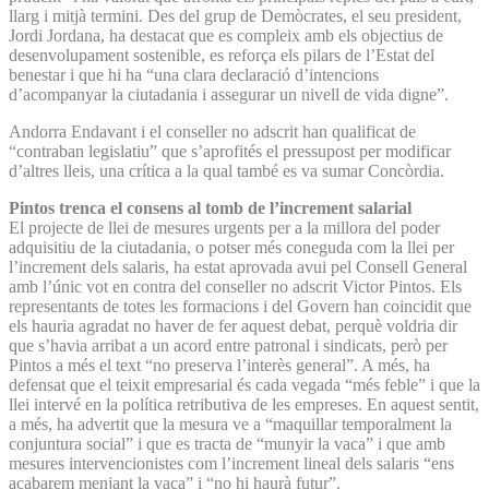
llarg i mitjà termini. Des del grup de Demòcrates, el seu president,
Jordi Jordana, ha destacat que es compleix amb els objectius de
desenvolupament sostenible, es reforça els pilars de l’Estat del
benestar i que hi ha “una clara declaració d’intencions
d’acompanyar la ciutadania i assegurar un nivell de vida digne”.
Andorra Endavant i el conseller no adscrit han qualificat de
“contraban legislatiu” que s’aprofités el pressupost per modificar
d’altres lleis, una crítica a la qual també es va sumar Concòrdia.
Pintos trenca el consens al tomb de l’increment salarial
El projecte de llei de mesures urgents per a la millora del poder
adquisitiu de la ciutadania, o potser més coneguda com la llei per
l’increment dels salaris, ha estat aprovada avui pel Consell General
amb l’únic vot en contra del conseller no adscrit Victor Pintos. Els
representants de totes les formacions i del Govern han coincidit que
els hauria agradat no haver de fer aquest debat, perquè voldria dir
que s’havia arribat a un acord entre patronal i sindicats, però per
Pintos a més el text “no preserva l’interès general”. A més, ha
defensat que el teixit empresarial és cada vegada “més feble” i que la
llei intervé en la política retributiva de les empreses. En aquest sentit,
a més, ha advertit que la mesura ve a “maquillar temporalment la
conjuntura social” i que es tracta de “munyir la vaca” i que amb
mesures intervencionistes com l’increment lineal dels salaris “ens
acabarem menjant la vaca” i “no hi haurà futur”.