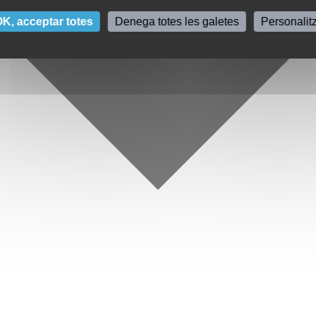
K, acceptar totes
Denega totes les galetes
Personalit