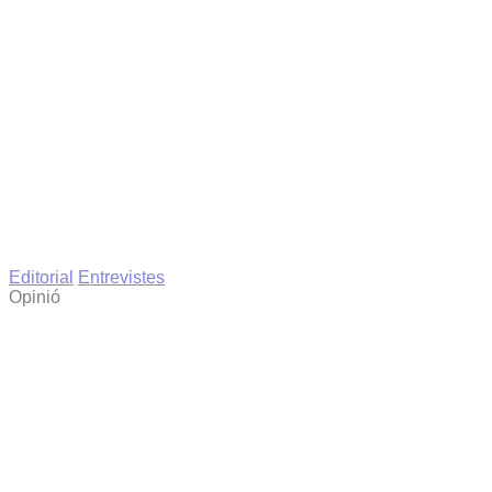
Editorial
Entrevistes
Opinió