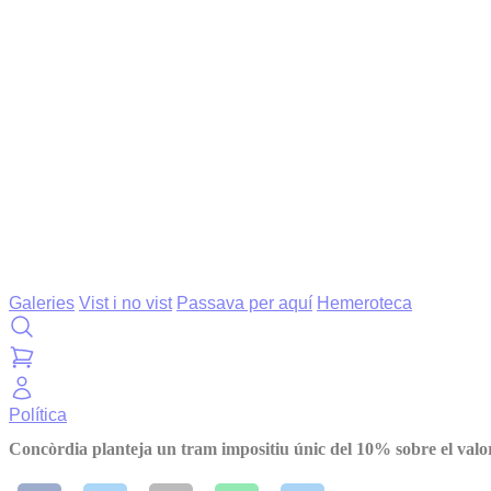
Galeries
Vist i no vist
Passava per aquí
Hemeroteca
Política
Concòrdia planteja un tram impositiu únic del 10% sobre el valor