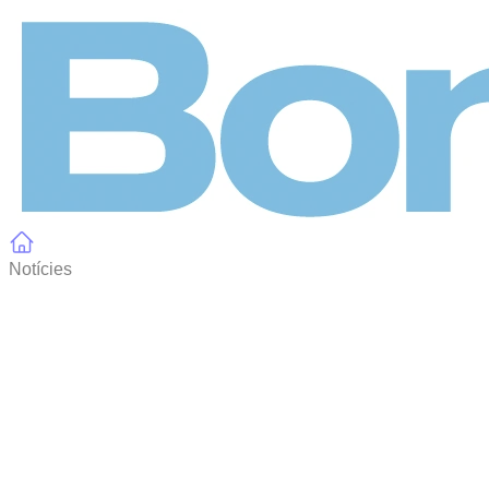
Panell de gestió de galetes
Notícies