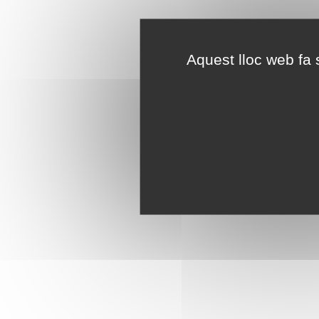
Aquest lloc web fa s