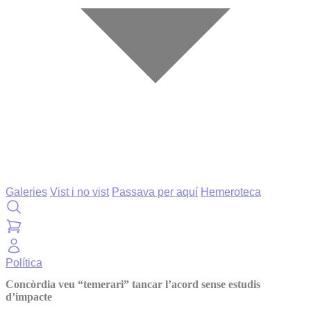
Galeries
Vist i no vist
Passava per aquí
Hemeroteca
Política
Concòrdia veu “temerari” tancar l’acord sense estudis
d’impacte