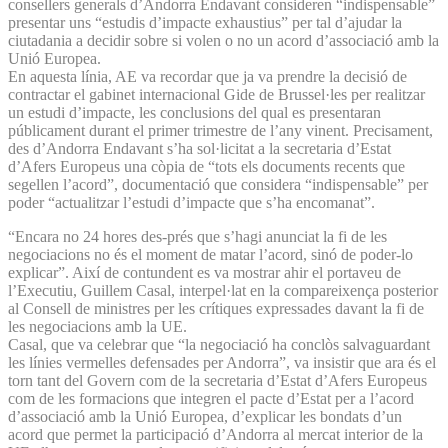
consellers generals d’Andorra Endavant consideren “indispensable”
presentar uns “estudis d’impacte exhaustius” per tal d’ajudar la
ciutadania a decidir sobre si volen o no un acord d’associació amb la
Unió Europea.
En aquesta línia, AE va recordar que ja va prendre la decisió de
contractar el gabinet internacional Gide de Brussel·les per realitzar
un estudi d’impacte, les conclusions del qual es presentaran
públicament durant el primer trimestre de l’any vinent. Precisament,
des d’Andorra Endavant s’ha sol·licitat a la secretaria d’Estat
d’Afers Europeus una còpia de “tots els documents recents que
segellen l’acord”, documentació que considera “indispensable” per
poder “actualitzar l’estudi d’impacte que s’ha encomanat”.
“Encara no 24 hores des-prés que s’hagi anunciat la fi de les
negociacions no és el moment de matar l’acord, sinó de poder-lo
explicar”. Així de contundent es va mostrar ahir el portaveu de
l’Executiu, Guillem Casal, interpel·lat en la compareixença posterior
al Consell de ministres per les crítiques expressades davant la fi de
les negociacions amb la UE.
Casal, que va celebrar que “la negociació ha conclòs salvaguardant
les línies vermelles defensades per Andorra”, va insistir que ara és el
torn tant del Govern com de la secretaria d’Estat d’Afers Europeus
com de les formacions que integren el pacte d’Estat per a l’acord
d’associació amb la Unió Europea, d’explicar les bondats d’un
acord que permet la participació d’Andorra al mercat interior de la