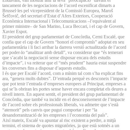
Endavant, van mostrar ahir la seva “preocupació” davant el
tancament de les negociacions de l’acord escenificat dimarts a
Brussel·les pel vicepresident de la Comissió Europea, Maroš
Šefčovič, del secretari d’Estat d’Afers Exteriors, Cooperació
Econòmica Internacional i Telecomunicacions –l’equivalent al
primer ministre– de San Marino, Luca Beccari, i el cap de Govern,
Xavier Espot.
El president del grup parlamentari de Concòrdia, Cerni Escalé, que
confia que el cap de Govern “honori el compromís” adoptat en seu
parlamentària i li faci arribar la darrera versió actualitzada de l’acord
per poder-lo “analitzar amb detall”, va considerar que “és temerari
que s’acabi la negociació sense disposar encara dels estudis
d’impacte”, i va reiterar que el “més prudent” hauria estat suspendre
les converses fins a disposar d’aquests estudis.
I és que per Escalé l’acord, com a mínim tal com s’ha explicat fins
ara, “genera molts dubtes”. D’entrada perquè es desconeix l’impacte
que pot tenir l’entrada d’empreses europees al Principat, empreses a
qui se’ls obriran les portes sense haver encara completat els deures a
nivell intern. En aquest sentit, el president del grup parlamentari de
Concòrdia, que també va incidir en el desconeixement de l’impacte
de l’acord sobre els professionals liberals, va admetre que s’està
“atemorit” pels canvis que pugui comportar i per “la
desandorranització de les empreses i l’economia del país”.
Així mateix, Escalé va apuntar al risc existent a perdre, a mitjà
termini, el sistema de quotes migratòries, ja que està sotmès a un