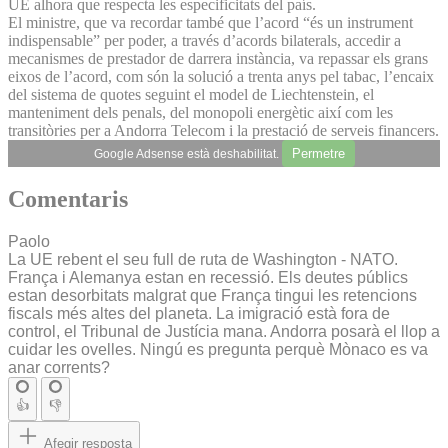
UE alhora que respecta les especificitats del país.
El ministre, que va recordar també que l’acord “és un instrument
indispensable” per poder, a través d’acords bilaterals, accedir a
mecanismes de prestador de darrera instància, va repassar els grans
eixos de l’acord, com són la solució a trenta anys pel tabac, l’encaix
del sistema de quotes seguint el model de Liechtenstein, el
manteniment dels penals, del monopoli energètic així com les
transitòries per a Andorra Telecom i la prestació de serveis financers.
Permetre
Google Adsense està deshabilitat.
Comentaris
Paolo
La UE rebent el seu full de ruta de Washington - NATO.
França i Alemanya estan en recessió. Els deutes públics
estan desorbitats malgrat que França tingui les retencions
fiscals més altes del planeta. La imigració està fora de
control, el Tribunal de Justícia mana. Andorra posarà el llop a
cuidar les ovelles. Ningú es pregunta perquè Mònaco es va
anar corrents?
👍
👎
Afegir resposta