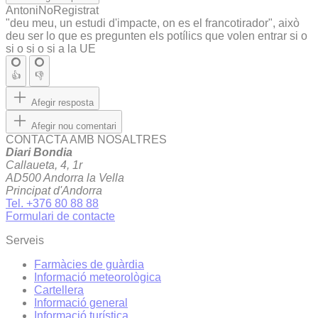
AntoniNoRegistrat
"deu meu, un estudi d'impacte, on es el francotirador", això
deu ser lo que es pregunten els potílics que volen entrar si o
si o si o si a la UE
👍
👎
Afegir resposta
Afegir nou comentari
CONTACTA AMB NOSALTRES
Diari Bondia
Callaueta, 4, 1r
AD500 Andorra la Vella
Principat d'Andorra
Tel. +376 80 88 88
Formulari de contacte
Serveis
Farmàcies de guàrdia
Informació meteorològica
Cartellera
Informació general
Informació turística