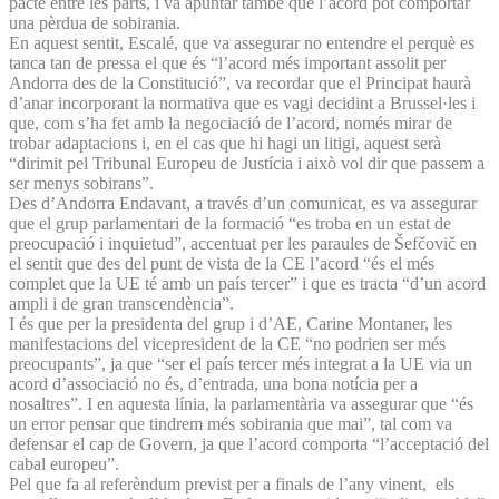
pacte entre les parts, i va apuntar també que l’acord pot comportar
una pèrdua de sobirania.
En aquest sentit, Escalé, que va assegurar no entendre el perquè es
tanca tan de pressa el que és “l’acord més important assolit per
Andorra des de la Constitució”, va recordar que el Principat haurà
d’anar incorporant la normativa que es vagi decidint a Brussel·les i
que, com s’ha fet amb la negociació de l’acord, només mirar de
trobar adaptacions i, en el cas que hi hagi un litigi, aquest serà
“dirimit pel Tribunal Europeu de Justícia i això vol dir que passem a
ser menys sobirans”.
Des d’Andorra Endavant, a través d’un comunicat, es va assegurar
que el grup parlamentari de la formació “es troba en un estat de
preocupació i inquietud”, accentuat per les paraules de Šefčovič en
el sentit que des del punt de vista de la CE l’acord “és el més
complet que la UE té amb un país tercer” i que es tracta “d’un acord
ampli i de gran transcendència”.
I és que per la presidenta del grup i d’AE, Carine Montaner, les
manifestacions del vicepresident de la CE “no podrien ser més
preocupants”, ja que “ser el país tercer més integrat a la UE via un
acord d’associació no és, d’entrada, una bona notícia per a
nosaltres”. I en aquesta línia, la parlamentària va assegurar que “és
un error pensar que tindrem més sobirania que mai”, tal com va
defensar el cap de Govern, ja que l’acord comporta “l’acceptació del
cabal europeu”.
Pel que fa al referèndum previst per a finals de l’any vinent, els