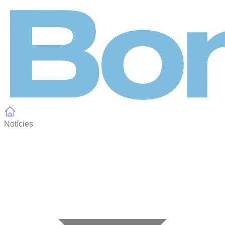
Panell de gestió de galetes
Notícies