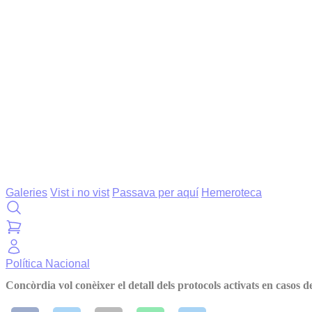
Galeries
Vist i no vist
Passava per aquí
Hemeroteca
Política
Nacional
Concòrdia vol conèixer el detall dels protocols activats en casos d