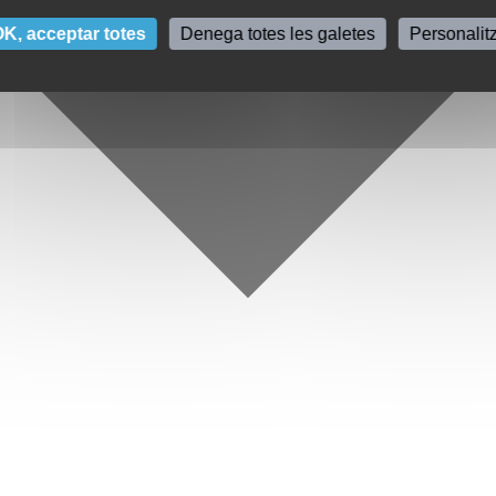
K, acceptar totes
Denega totes les galetes
Personalit