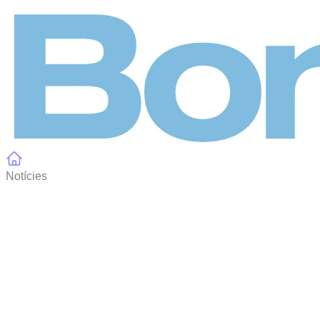
Panell de gestió de galetes
Notícies