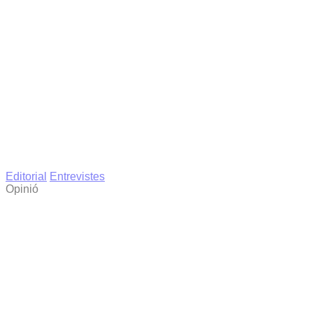
Editorial
Entrevistes
Opinió