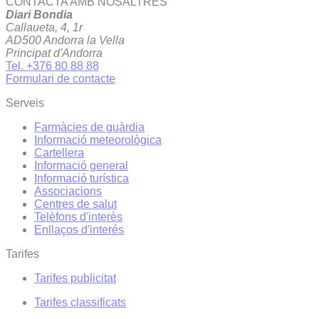
CONTACTA AMB NOSALTRES
Diari Bondia
Callaueta, 4, 1r
AD500 Andorra la Vella
Principat d'Andorra
Tel. +376 80 88 88
Formulari de contacte
Serveis
Farmàcies de guàrdia
Informació meteorològica
Cartellera
Informació general
Informació turística
Associacions
Centres de salut
Telèfons d'interès
Enllaços d'interés
Tarifes
Tarifes publicitat
Tarifes classificats