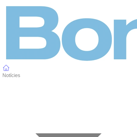
Panell de gestió de galetes
Notícies