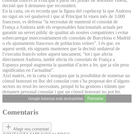
consolat francès al Principat a partir del primer de setembre vinent,
decisió que li demanen que reconsideri.
En la carta, on es recorda que la figura del copríncep fa que Andorra
no sigui un veí qualsevol i que al Principat hi viuen més de 3.000
francesos, es defensa “la necessitat de mantenir el consolat de
França a Andorra amb els responsables funcionarials actuals per
garantir un servei públic de qualitat als nostres compatriotes i evitar
sobrecarregar innecessàriament els consolats de Barcelona o Madrid
o els ajuntaments francesos de poblacions veïnes”. I és que, en
aquest sentit, els signants mantenen que la decisió unilateral de
l’executiu francès sobre aquest tancament, “tot i que afecta
directament Andorra, també afecta els consolats de França a
Espanya perquè augmenta la quantitat d’actes a fer, que ja són prou
significatius en l’actualitat”.
Així mateix, en la carta s’assegura que la possibilitat de nomenar un
cònsol honorari en lloc del consolat com s’ha proposat des d’alguns
sectors no resol les necessitats, perquè hi ha gestions i tràmits que
demanen personal consular i que un cònsol honorari no pot fer.
Permetre
Google Adsense està deshabilitat.
Comentaris
Afegir nou comentari