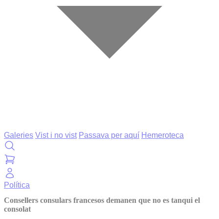
Galeries
Vist i no vist
Passava per aquí
Hemeroteca
Política
Consellers consulars francesos demanen que no es tanqui el
consolat