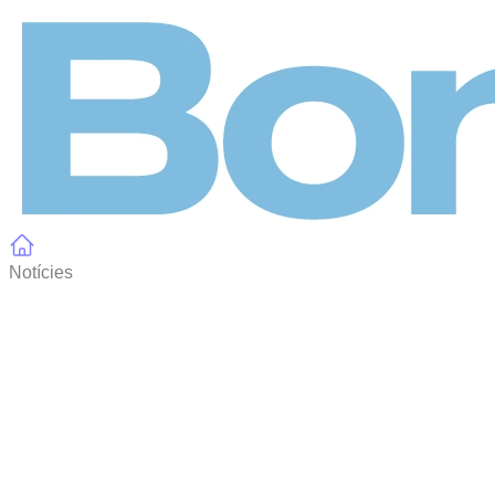
Panell de gestió de galetes
Notícies