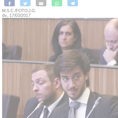
M.S.C./FOTO:J.G.
dv., 17/03/2017