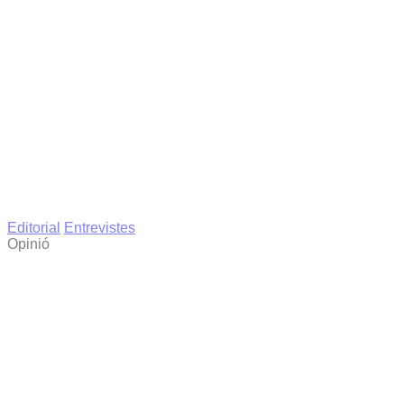
Editorial
Entrevistes
Opinió