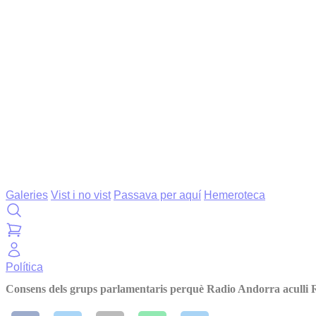
Galeries
Vist i no vist
Passava per aquí
Hemeroteca
Política
Consens dels grups parlamentaris perquè Radio Andorra acull