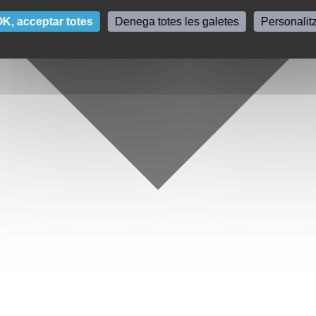
K, acceptar totes
Denega totes les galetes
Personalit