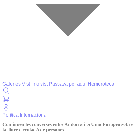
Galeries
Vist i no vist
Passava per aquí
Hemeroteca
Política
Internacional
Continuen les converses entre Andorra i la Unió Europea sobre
la lliure circulació de persones