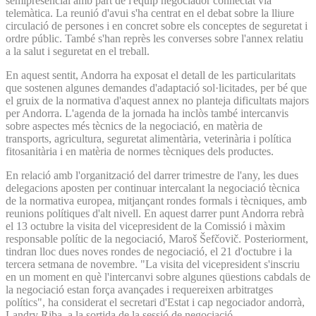
semipresencial amb part de l'equip negociador connectat via
telemàtica. La reunió d'avui s'ha centrat en el debat sobre la lliure
circulació de persones i en concret sobre els conceptes de seguretat i
ordre públic. També s'han reprès les converses sobre l'annex relatiu
a la salut i seguretat en el treball.
En aquest sentit, Andorra ha exposat el detall de les particularitats
que sostenen algunes demandes d'adaptació sol·licitades, per bé que
el gruix de la normativa d'aquest annex no planteja dificultats majors
per Andorra. L'agenda de la jornada ha inclòs també intercanvis
sobre aspectes més tècnics de la negociació, en matèria de
transports, agricultura, seguretat alimentària, veterinària i política
fitosanitària i en matèria de normes tècniques dels productes.
En relació amb l'organització del darrer trimestre de l'any, les dues
delegacions aposten per continuar intercalant la negociació tècnica
de la normativa europea, mitjançant rondes formals i tècniques, amb
reunions polítiques d'alt nivell. En aquest darrer punt Andorra rebrà
el 13 octubre la visita del vicepresident de la Comissió i màxim
responsable polític de la negociació, Maroš Šefčovič. Posteriorment,
tindran lloc dues noves rondes de negociació, el 21 d'octubre i la
tercera setmana de novembre. "La visita del vicepresident s'inscriu
en un moment en què l'intercanvi sobre algunes qüestions cabdals de
la negociació estan força avançades i requereixen arbitratges
polítics", ha considerat el secretari d'Estat i cap negociador andorrà,
Landry Riba, a la sortida de la sessió de negociació.