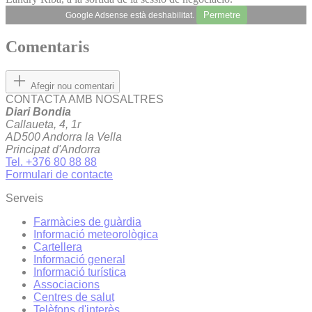
Permetre
Google Adsense està deshabilitat.
Comentaris
Afegir nou comentari
CONTACTA AMB NOSALTRES
Diari Bondia
Callaueta, 4, 1r
AD500 Andorra la Vella
Principat d'Andorra
Tel. +376 80 88 88
Formulari de contacte
Serveis
Farmàcies de guàrdia
Informació meteorològica
Cartellera
Informació general
Informació turística
Associacions
Centres de salut
Telèfons d'interès