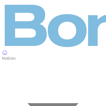
Panell de gestió de galetes
Notícies